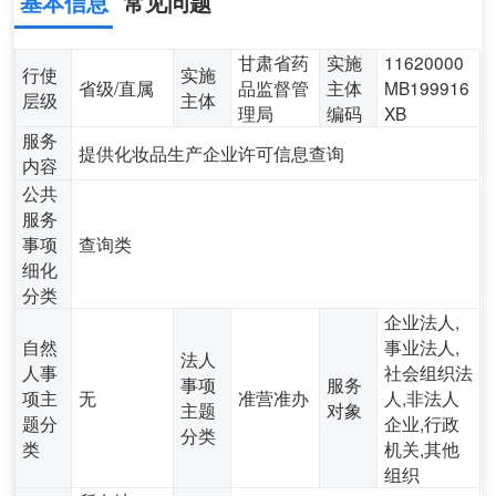
基本信息
常见问题
甘肃省药
实施
11620000
行使
实施
省级/直属
品监督管
主体
MB199916
层级
主体
理局
编码
XB
服务
提供化妆品生产企业许可信息查询
内容
公共
服务
事项
查询类
细化
分类
企业法人,
自然
事业法人,
法人
人事
社会组织法
事项
服务
项主
无
准营准办
人,非法人
主题
对象
题分
企业,行政
分类
类
机关,其他
组织