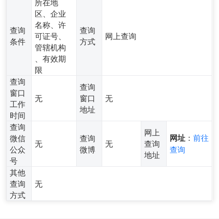
所在地
区、企业
名称、许
查询
查询
可证号、
网上查询
条件
方式
管辖机构
、有效期
限
查询
查询
窗口
无
窗口
无
工作
地址
时间
查询
网上
：
前往
微信
查询
网址
无
无
查询
公众
微博
查询
地址
号
其他
查询
无
方式