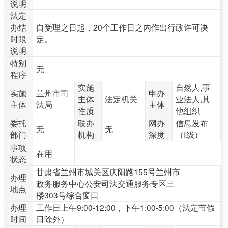
说明
法定
办结
自受理之日起，20个工作日之内作出行政许可决
时限
定。
说明
特别
无
程序
实施
自然人,事
实施
兰州市司
申办
主体
法定机关
业法人,其
主体
法局
主体
性质
他组织
委托
联办
网办
信息发布
无
无
部门
机构
深度
（Ⅰ级）
事项
在用
状态
甘肃省兰州市城关区庆阳路155号兰州市
办理
政务服务中心公安司法交通服务专区三
地点
楼303号综合窗口
办理
工作日上午9:00-12:00，下午1:00-5:00（法定节假
时间
日除外）