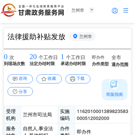
兰州市
法律援助补贴发放
兰州市
0
20
1
即办件
全市
次
个工作日
个工作日
到现场次数
法定办结时限
承诺办结时限
办件类型
通办范围
咨询
收藏
下载
分享
简版指南
受理
实施
1162010001389823583
兰州市司法局
机构
编码
000512002000
服务
自然人,事业法
办件
即办件