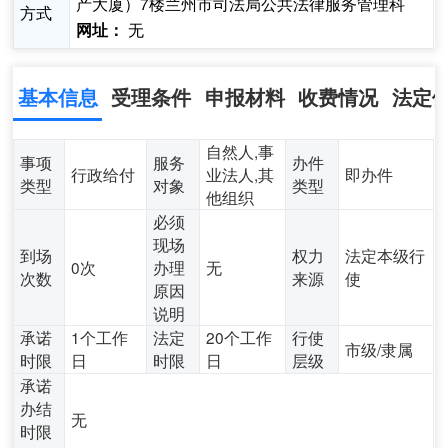
产大厦）7楼兰州市司法局公共法律服务管理科
方式
无
网址：
基本信息
受理条件
申报材料
收费情况
法定
自然人,事
事项
服务
办件
行政给付
业法人,其
即办件
类型
对象
类型
他组织
必须
现场
到场
权力
法定本级行
0次
办理
无
次数
来源
使
原因
说明
承诺
1个工作
法定
20个工作
行使
市级/隶属
时限
日
时限
日
层级
承诺
办结
无
时限