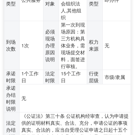
类型
对象
会组织法
类型
人,其他组
织
第一次到现
必须
场原因：第
现场
三方机构具
到场
权力
1次
办理
体业务，需
无
次数
来源
原因
现场提交材
说明
料，面签进
行审核。
承诺
1个工作
法定
15个工作
行使
市级/隶属
时限
日
时限
日
层级
承诺
办结
无
时限
说明
《公证法》第三十条 公证机构经审查，认为申请提
法定
供的证明材料真实、合法、充分，申请公证的事项
办结
真实、合法的，应当自受理公证申请之日起十五个