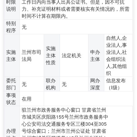
时限
工作日内向当事人出具公证书。但是，因不可抗
说明
力、补充证明材料或者需要核实有关情况的，所需
时间不计算在期限内。
特别
无
程序
自然人,企
业法人,事
实施
实施
兰州市司
申办
业法人,社
主体
法定机关
主体
法局
主体
会组织法
性质
人,其他组
织
委托
联办
网办
信息发布
无
无
部门
机构
深度
（Ⅰ级）
事项
在用
状态
驻兰州市政务服务中心窗口 甘肃省兰州
市城关区庆阳路155号兰州市政务服务中
心公安司法交通服务专区三楼304至305
办理
号综合窗口；兰州市兰州公证处 甘肃省