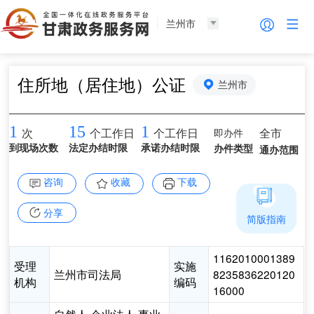
兰州市
住所地（居住地）公证
兰州市
1
15
1
即办件
全市
次
个工作日
个工作日
到现场次数
法定办结时限
承诺办结时限
办件类型
通办范围
咨询
收藏
下载
分享
简版指南
1162010001389
受理
实施
兰州市司法局
8235836220120
机构
编码
16000