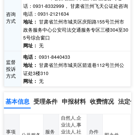
话：0931-8332999， 甘肃省兰州飞天公证处咨询
电话：0931-2121634
咨询
方式
甘肃省兰州市城关区庆阳路155号兰州市
地址：
政务服务中心公安司法交通服务专区三楼304至30
5号综合窗口
无
网址：
0931-8440433
电话：
监督
甘肃省兰州市城关区箭道巷112号兰州公
地址：
投诉
证处3楼310
方式
无
网址：
基本信息
受理条件
申报材料
收费情况
法定
自然人,企
业法人,事
事项
服务
业法人,社
办件
公共服务
即办件