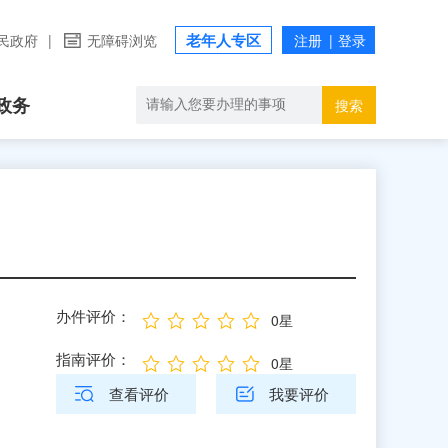
老年人专区
民政府
|
无障碍浏览
政务
搜索
办件评价：
0星
指南评价：
0星
查看评价
我要评价