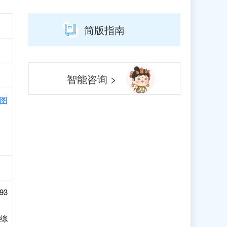
简版指南
智能咨询 >
图
93
号综