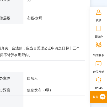
使层级
市级/隶属
我的
甘快办
项真实、合法的，应当自受理公证申请之日起十五个
间不计算在期限内。
智能客服
政民互动
办主体
自然人
12345
办深度
信息发布（Ⅰ级）
收起