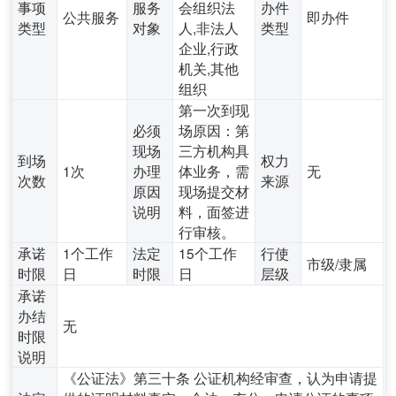
事项
服务
会组织法
办件
公共服务
即办件
类型
对象
人,非法人
类型
企业,行政
机关,其他
组织
第一次到现
必须
场原因：第
现场
三方机构具
到场
权力
1次
办理
体业务，需
无
次数
来源
原因
现场提交材
说明
料，面签进
行审核。
承诺
1个工作
法定
15个工作
行使
市级/隶属
时限
日
时限
日
层级
承诺
办结
无
时限
说明
《公证法》第三十条 公证机构经审查，认为申请提