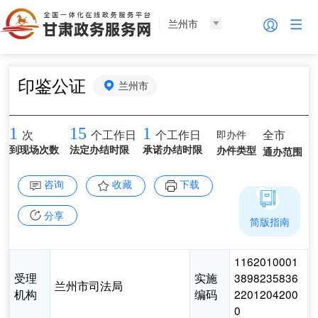
兰州市
印鉴公证
兰州市
1
15
1
即办件
全市
次
个工作日
个工作日
到现场次数
法定办结时限
承诺办结时限
办件类型
通办范围
咨询
收藏
下载
分享
简版指南
1162010001
受理
实施
3898235836
兰州市司法局
机构
编码
2201204200
0