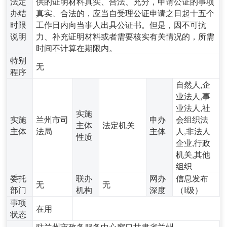
法定
供的证明材料真实、合法、充分，申请公证的事项
办结
真实、合法的，应当自受理公证申请之日起十五个
时限
工作日内向当事人出具公证书。但是，因不可抗
说明
力、补充证明材料或者需要核实有关情况的，所需
时间不计算在期限内。
特别
无
程序
自然人,企
业法人,事
业法人,社
实施
实施
兰州市司
申办
会组织法
主体
法定机关
主体
法局
主体
人,非法人
性质
企业,行政
机关,其他
组织
委托
联办
网办
信息发布
无
无
部门
机构
深度
（Ⅰ级）
事项
在用
状态
驻兰州市政务服务中心窗口甘肃省兰州