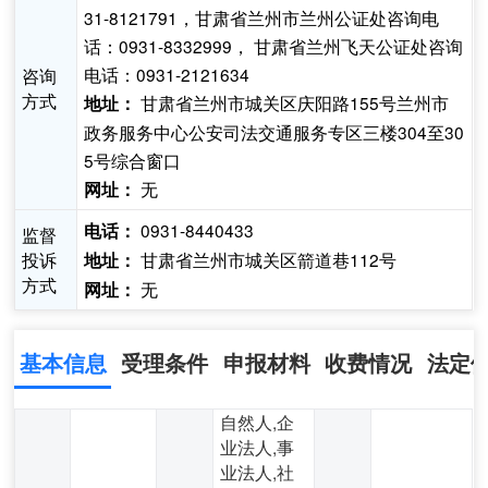
31-8121791，甘肃省兰州市兰州公证处咨询电
话：0931-8332999， 甘肃省兰州飞天公证处咨询
电话：0931-2121634
咨询
方式
甘肃省兰州市城关区庆阳路155号兰州市
地址：
政务服务中心公安司法交通服务专区三楼304至30
5号综合窗口
无
网址：
0931-8440433
电话：
监督
投诉
甘肃省兰州市城关区箭道巷112号
地址：
方式
无
网址：
基本信息
受理条件
申报材料
收费情况
法定
自然人,企
业法人,事
业法人,社