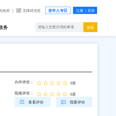
老年人专区
民政府
|
无障碍浏览
政务
搜索
办件评价：
0星
指南评价：
0星
查看评价
我要评价