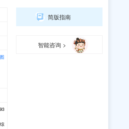
简版指南
智能咨询 >
图
93
号综