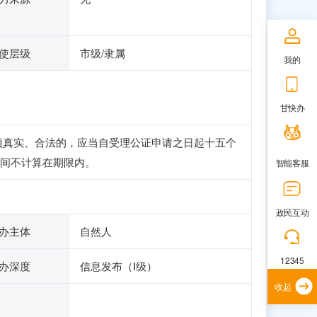
使层级
市级/隶属
我的
甘快办
项真实、合法的，应当自受理公证申请之日起十五个
间不计算在期限内。
智能客服
政民互动
办主体
自然人
12345
办深度
信息发布（Ⅰ级）
收起