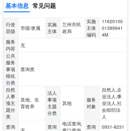
基本信息
常见问题
实施
11620100
行使
实施
兰州市民
市级/隶属
主体
01389941
层级
主体
政局
编码
4M
服务
无
内容
公共
服务
事项
查询类
细化
分类
自然
自然人,企
法人
人事
业法人,事
其他、生
事项
服务
项主
其他
业法人,社
育收养
主题
对象
题分
会组织法
分类
类
人
电话查询,
查询
查询
查询
0931-8231
无
窗口查询,