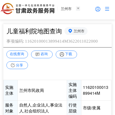
兰州市
儿童福利院地图查询
兰州市
:
11620100013899414M3622011022000
事项编码
在线查询
咨询
下载
分享
实施
实施
11620100013
兰州市民政局
主体
主体
899414M
编码
服务
自然人,企业法人,事业法
行使
市级/隶属
对象
人,社会组织法人
层级