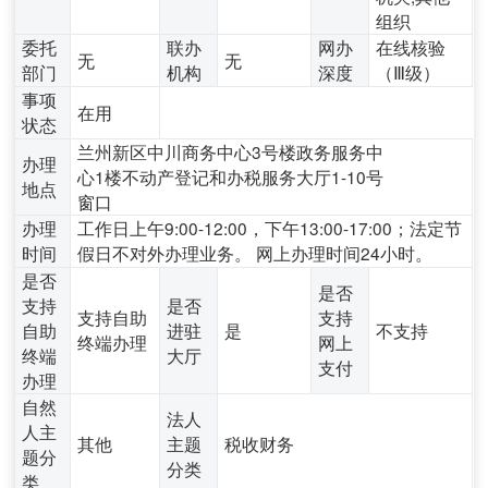
组织
委托
联办
网办
在线核验
无
无
部门
机构
深度
（Ⅲ级）
事项
在用
状态
兰州新区中川商务中心3号楼政务服务中
办理
心1楼不动产登记和办税服务大厅1-10号
地点
窗口
办理
工作日上午9:00-12:00，下午13:00-17:00；法定节
时间
假日不对外办理业务。 网上办理时间24小时。
是否
是否
支持
是否
支持自助
支持
自助
进驻
是
不支持
终端办理
网上
终端
大厅
支付
办理
自然
法人
人主
其他
主题
税收财务
题分
分类
类