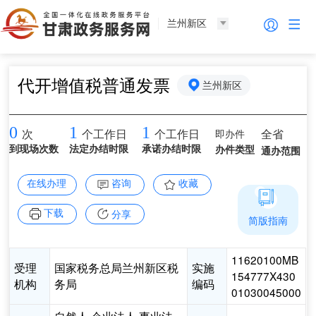
兰州新区
代开增值税普通发票
兰州新区
0
1
1
即办件
全省
次
个工作日
个工作日
到现场次数
法定办结时限
承诺办结时限
办件类型
通办范围
在线办理
咨询
收藏
下载
分享
简版指南
11620100MB
受理
国家税务总局兰州新区税
实施
154777X430
机构
务局
编码
01030045000