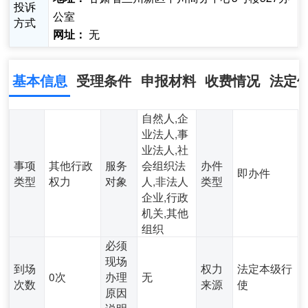
投诉
公室
方式
无
网址：
基本信息
受理条件
申报材料
收费情况
法定
自然人,企
业法人,事
业法人,社
事项
其他行政
服务
会组织法
办件
即办件
类型
权力
对象
人,非法人
类型
企业,行政
机关,其他
组织
必须
现场
到场
权力
法定本级行
0次
办理
无
次数
来源
使
原因
说明