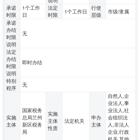
承诺
1个工作
法定
行使
1个工作日
市级/隶属
时限
日
时限
层级
承诺
办结
无
时限
说明
法定
办结
即时办结
时限
说明
特别
无
程序
自然人,企
业法人,事
国家税务
业法人,社
实施
实施
总局兰州
申办
会组织法
主体
法定机关
主体
新区税务
主体
人,非法人
性质
局
企业,行政
机关,其他