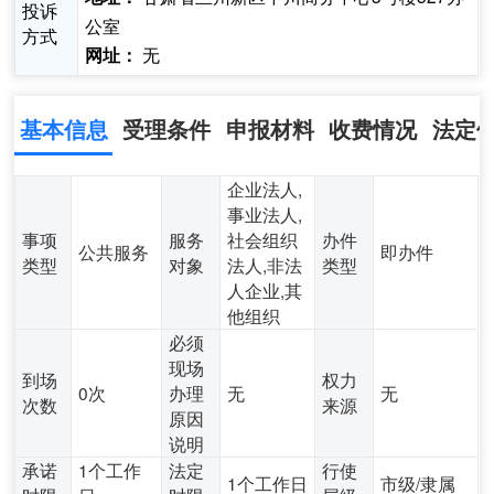
投诉
公室
方式
无
网址：
基本信息
受理条件
申报材料
收费情况
法定
企业法人,
事业法人,
事项
服务
社会组织
办件
公共服务
即办件
类型
对象
法人,非法
类型
人企业,其
他组织
必须
现场
到场
权力
0次
办理
无
无
次数
来源
原因
说明
承诺
1个工作
法定
行使
1个工作日
市级/隶属