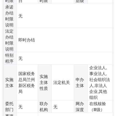
时限
日
时限
层级
承诺
办结
无
时限
说明
法定
办结
即时办结
时限
说明
特别
无
程序
企业法人,
国家税务
事业法人,
实施
实施
总局兰州
申办
社会组织法
主体
法定机关
主体
新区税务
主体
人,非法人
性质
局
企业,其他
组织
委托
联办
网办
在线核验
无
无
部门
机构
深度
（Ⅲ级）
事项