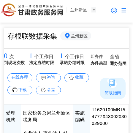
兰州新区
存根联数据采集
兰州新区
0
1
1
即办件
全省
次
个工作日
个工作日
到现场次数
法定办结时限
承诺办结时限
办件类型
通办范围
在线办理
咨询
收藏
下载
分享
简版指南
11620100MB15
受理
国家税务总局兰州新区
实施
4777X43002030
机构
税务局
编码
029000