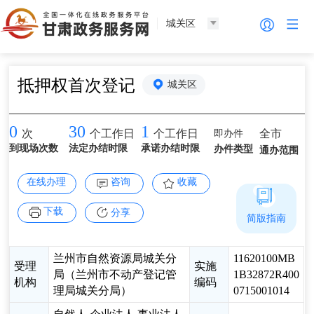
城关区
抵押权首次登记
城关区
0
30
1
即办件
全市
次
个工作日
个工作日
到现场次数
法定办结时限
承诺办结时限
办件类型
通办范围
在线办理
咨询
收藏
下载
分享
简版指南
兰州市自然资源局城关分
11620100MB
受理
实施
局（兰州市不动产登记管
1B32872R400
机构
编码
理局城关分局）
0715001014