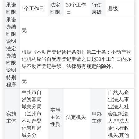
承诺
法定
30个工作
行使
1个工作日
县级
时限
时限
日
层级
承诺
办结
无
时限
说明
法定
根据《不动产登记暂行条例》第二十条：不动产登
办结
记机构应当自受理登记申请之日起30个工作日内办
时限
结不动产登记手续，法律另有规定的除外。
说明
特别
无
程序
兰州市自
自然人,企
然资源局
业法人,事
城关分局
业法人,社
实施
实施
（兰州市
申办
会组织法
主体
法定机关
主体
不动产登
主体
人,非法人
性质
记管理局
企业,行政
城关分
机关,其他