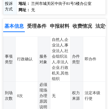
投诉
地址：
兰州市城关区中街子81号5楼办公室
方式
网址：
无
基本信息
受理条件
申报材料
收费情况
法定
自然人,企
业法人,事
业法人,社
事项
服务
会组织法
办件
行政确认
即办件
类型
对象
人,非法人
类型
企业,行政
机关,其他
组织
必须
现场
到场
权力
法定本级
0次
办理
无
次数
来源
行使
原因
说明