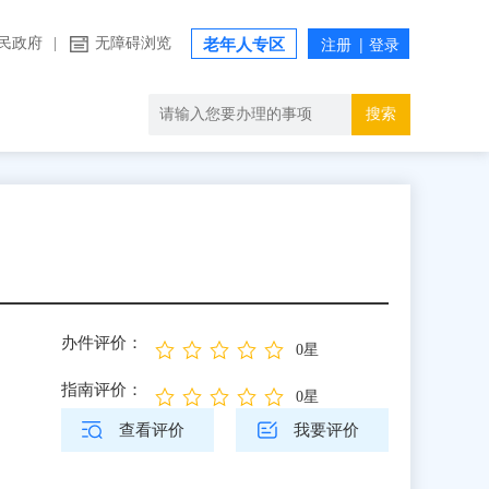
民政府
|
无障碍浏览
老年人专区
搜索
办件评价：
0星
指南评价：
0星
查看评价
我要评价