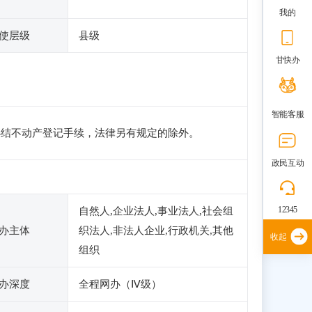
我的
使层级
县级
甘快办
智能客服
办结不动产登记手续，法律另有规定的除外。
政民互动
12345
自然人,企业法人,事业法人,社会组
办主体
织法人,非法人企业,行政机关,其他
收起
组织
办深度
全程网办（Ⅳ级）