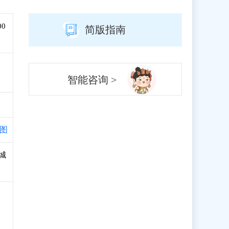
00
简版指南
智能咨询 >
图
网城