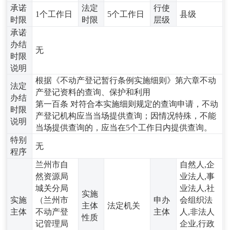
承诺
法定
行使
1个工作日
5个工作日
县级
时限
时限
层级
承诺
办结
无
时限
说明
根据《不动产登记暂行条例实施细则》第六章不动
法定
产登记资料的查询、保护和利用
办结
第一百条 对符合本实施细则规定的查询申请，不动
时限
产登记机构应当当场提供查询；因情况特殊，不能
说明
当场提供查询的，应当在5个工作日内提供查询。
特别
无
程序
兰州市自
自然人,企
然资源局
业法人,事
城关分局
业法人,社
实施
实施
（兰州市
申办
会组织法
主体
法定机关
主体
不动产登
主体
人,非法人
性质
记管理局
企业,行政