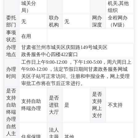
城关分
机关,其他
局）
组织
委托
联办
网办
全程网办
无
无
部门
机构
深度
（Ⅳ级）
事项
在用
状态
办理
甘肃省兰州市城关区庆阳路149号城关区
地点
政务服务中心四楼422窗口
工作日上午9:00-12:00 ，下午1:00-5:00，周六周日上
办理
午9:00-12:00 ，法定节假日期间甘肃政务服务网城
时间
关区子站可正常访问、注册和申报业务，网上受理
审批工作将在节后正常进行。
是否
是否
支持
是否
支持自助
支持
自助
进驻
是
不支持
终端办理
网上
终端
大厅
支付
办理
自然
法人
人主
住房保障
主题
其他