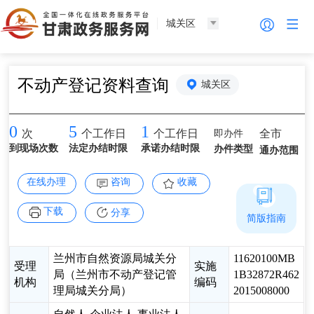
城关区
不动产登记资料查询
城关区
0
5
1
即办件
全市
次
个工作日
个工作日
到现场次数
法定办结时限
承诺办结时限
办件类型
通办范围
在线办理
咨询
收藏
下载
分享
简版指南
兰州市自然资源局城关分
11620100MB
受理
实施
局（兰州市不动产登记管
1B32872R462
机构
编码
理局城关分局）
2015008000