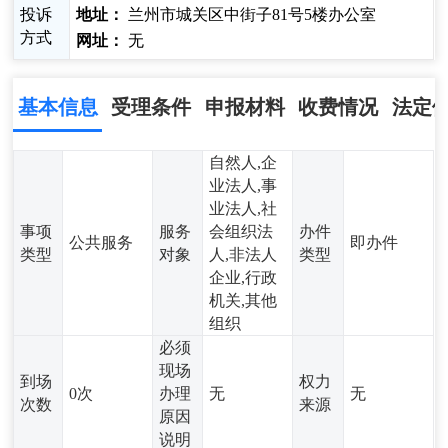
投诉
地址：
兰州市城关区中街子81号5楼办公室
方式
网址：
无
基本信息
受理条件
申报材料
收费情况
法定
自然人,企
业法人,事
业法人,社
事项
服务
会组织法
办件
公共服务
即办件
类型
对象
人,非法人
类型
企业,行政
机关,其他
组织
必须
现场
到场
权力
0次
办理
无
无
次数
来源
原因
说明