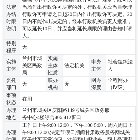
法定
当场作出行政许可决定的外，行政机关应当自受理
办结
行政许可申请之日起‌20日内‌作出行政许可决定。20
时限
日内不能作出决定的，经本行政机关负责人批准，
说明
可以延长10日，并应当将延长期限的理由告知申请
人。
特别
无
程序
兰州市城
实施
实施
申办
社会组织法
关区民政
主体
法定机关
主体
主体
人
局
性质
委托
联办
网办
全程网办
无
无
部门
机构
深度
（Ⅳ级）
事项
在用
状态
办理
兰州市城关区庆阳路149号城关区政务服
地点
务中心4楼综合406-412窗口
工作日上午9:00-12:00，下午1:00-5:00，周六周日上
办理
午9:00-12:00,法定节假日期间甘肃政务服务网城关
时间
区子站可正常访问、注册和申报业务，网上受理审