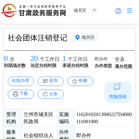
城关区
社会团体注销登记
城关区
0
20
1
即办件
全县
次
个工作日
个工作日
到现场次数
法定办结时限
承诺办结时限
办件类型
通办范围
在线办理
咨询
收藏
下载
分享
简版指南
受理
兰州市城关区
实施
11620102013900227D4000
机构
民政局
编码
111001000
服务
办件
社会组织法人
即办件