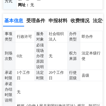
方式
网址：
无
基本信息
受理条件
申报材料
收费情况
法定
事项
服务
社会组织
办件
行政许可
即办件
类型
对象
法人
类型
必须
现场
到场
权力
法定本级行
0次
办理
无
次数
来源
使
原因
说明
承诺
1个工作
法定
20个工作
行使
县级
时限
日
时限
日
层级
承诺
办结
无
时限
说明
根据《中华人民共和国行政许可法》规定，除可以