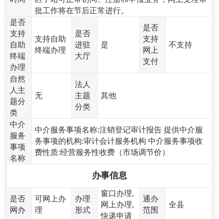
批工作将在节后正常进行。
是否
是否
支持
是否
支持自助
支持
自助
进驻
是
不支持
终端办理
网上
终端
大厅
支付
办理
自然
法人
人主
无
主题
其他
题分
分类
类
中介
中介服务事项名称:注销登记审计报告 提供中介服
服务
务事项的机构:审计会计服务机构 中介服务事项收
事项
费性质:经营服务性收费（市场调节价）
名称
办事信息
窗口办理,
是否
可网上办
办理
通办
网上办理,
全县
网办
理
形式
范围
快递申请