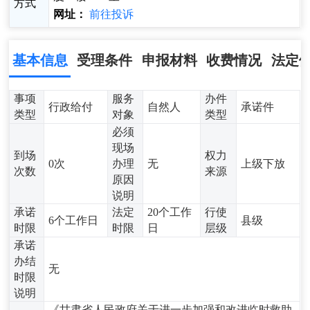
方式
网址：
前往投诉
基本信息
受理条件
申报材料
收费情况
法定
事项
服务
办件
行政给付
自然人
承诺件
类型
对象
类型
必须
现场
到场
权力
0次
办理
无
上级下放
次数
来源
原因
说明
承诺
法定
20个工作
行使
6个工作日
县级
时限
时限
日
层级
承诺
办结
无
时限
说明
《甘肃省人民政府关于进一步加强和改进临时救助