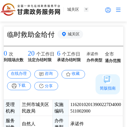
城关区
临时救助金给付
城关区
0
20
6
承诺件
全市
次
个工作日
个工作日
到现场次数
法定办结时限
承诺办结时限
办件类型
通办范围
在线办理
咨询
收藏
下载
分享
简版指南
受理
兰州市城关区
实施
11620102013900227D4000
机构
民政局
编码
511002000
服务
办件
自然人
承诺件