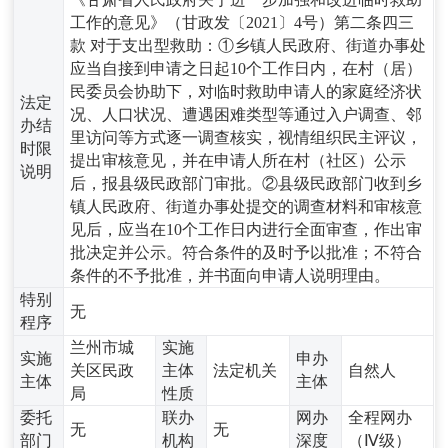
工作的意见》（甘政发〔2021〕4号）第二条四三
款 对于支出型救助：①乡镇人民政府、街道办事处
应当自接到申请之日起10个工作日内，在村（居）
民委员会协助下，对临时救助申请人的家庭经济状
法定
况、人口状况、遭遇困难类型等通过入户调查、邻
办结
里访问等方式逐一调查核实，视情组织民主评议，
时限
提出审核意见，并在申请人所在村（社区）公示
说明
后，报县级民政部门审批。②县级民政部门收到乡
镇人民政府、街道办事处提交的调查材料和审核意
见后，应当在10个工作日内进行全面审查，作出审
批决定并公示。符合条件的及时予以批准；不符合
条件的不予批准，并书面向申请人说明理由。
特别
无
程序
兰州市城
实施
实施
申办
关区民政
主体
法定机关
自然人
主体
主体
局
性质
委托
联办
网办
全程网办
无
无
部门
机构
深度
（Ⅳ级）