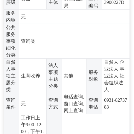
层级
主体
3900227D
局
编码
服务
无
内容
公共
服务
事项
查询类
细化
分类
自然
自然人,企
法人
人事
业法人,事
事项
服务
项主
生育收养
其他
业法人,社
主题
对象
题分
会组织法
分类
类
人
电话查询,
查询
查询
查询
0931-82737
无
窗口查询,
条件
方式
电话
83
网上查询
工作日上
午9:00–12:
00，下午1: