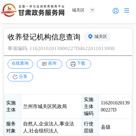
城关区
收养登记机构信息查询
城关区
11620102013900227D4622011013000
事项编码
:
在线查询
咨询
下载
分享
实施
实施
116201020139
兰州市城关区民政局
主体
主体
00227D
编码
服务
自然人,企业法人,事业法
行使
县级
对象
人,社会组织法人
层级