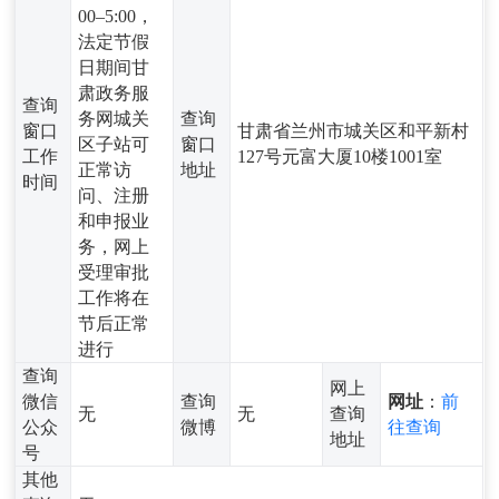
00–5:00，
法定节假
日期间甘
肃政务服
查询
务网城关
查询
窗口
甘肃省兰州市城关区和平新村
区子站可
窗口
工作
127号元富大厦10楼1001室
正常访
地址
时间
问、注册
和申报业
务，网上
受理审批
工作将在
节后正常
进行
查询
网上
微信
查询
网址
：
前
无
无
查询
公众
微博
往查询
地址
号
其他