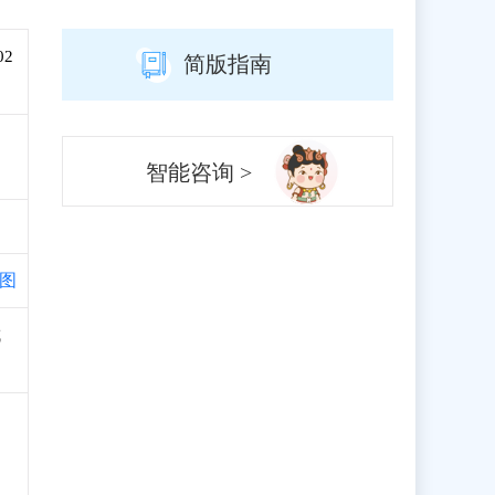
02
简版指南
智能咨询 >
图
城