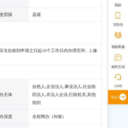
我的
使层级
县级
甘快办
智能客服
当自收到申请之日起10个工作日内办理完毕。2.修
政民互动
12345
自然人,企业法人,事业法人,社会组
办主体
织法人,非法人企业,行政机关,其他
收起
组织
办深度
全程网办（Ⅳ级）