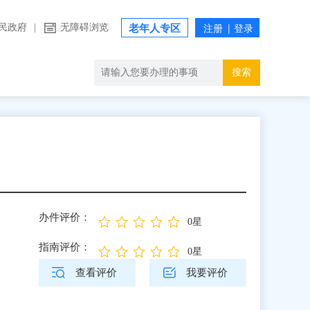
民政府
|
无障碍浏览
老年人专区
搜索
办件评价：
0星
指南评价：
0星
查看评价
我要评价