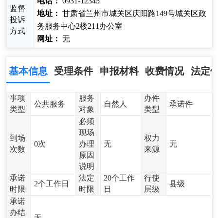
电话：
0931-12345
监督
地址：
甘肃省兰州市城关区庆阳路149号城关区政
投诉
务服务中心2楼211办公室
方式
网址：
无
基本信息
受理条件
申报材料
收费情况
法定
事项
服务
办件
公共服务
自然人
承诺件
类型
对象
类型
必须
现场
到场
权力
0次
办理
无
无
次数
来源
原因
说明
承诺
法定
20个工作
行使
2个工作日
县级
时限
时限
日
层级
承诺
办结
无