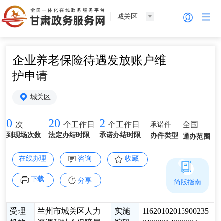
城关区
企业养老保险待遇发放账户维
护申请
城关区
0
20
2
承诺件
全国
次
个工作日
个工作日
到现场次数
法定办结时限
承诺办结时限
办件类型
通办范围
在线办理
咨询
收藏
下载
分享
简版指南
受理
兰州市城关区人力
实施
11620102013900235