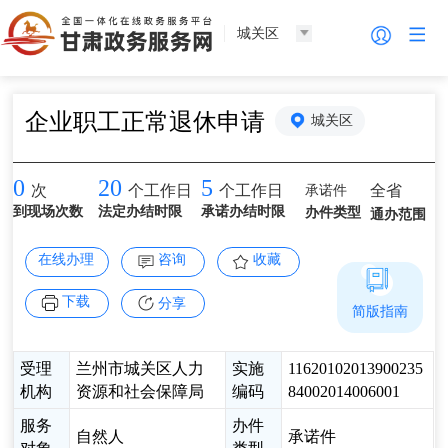
城关区
企业职工正常退休申请
城关区
0
20
5
承诺件
全省
次
个工作日
个工作日
到现场次数
法定办结时限
承诺办结时限
办件类型
通办范围
在线办理
咨询
收藏
下载
分享
简版指南
受理
兰州市城关区人力
实施
11620102013900235
机构
资源和社会保障局
编码
84002014006001
服务
办件
自然人
承诺件