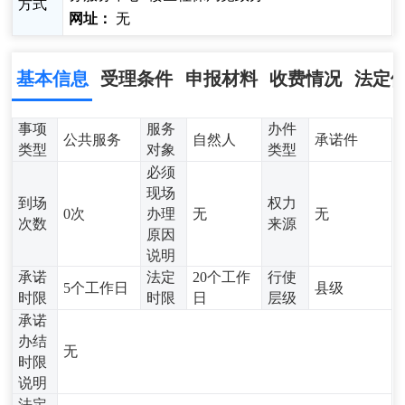
方式
网址：
无
基本信息
受理条件
申报材料
收费情况
法定
事项
服务
办件
公共服务
自然人
承诺件
类型
对象
类型
必须
现场
到场
权力
0次
办理
无
无
次数
来源
原因
说明
承诺
法定
20个工作
行使
5个工作日
县级
时限
时限
日
层级
承诺
办结
无
时限
说明
法定