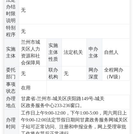
办结
无
时限
说明
特别
无
程序
兰州市城
实施
实施
关区人力
申办
主体
法定机关
自然人
主体
资源和社
主体
性质
会保障局
委托
联办
网办
全程网办
无
无
部门
机构
深度
（Ⅳ级）
事项
在用
状态
办理
甘肃省-兰州市-城关区庆阳路149号-城关
地点
区政务服务中心233-236窗口。
工作日上午9:00-12:00，下午1:00-5:00，周六周日上
办理
午9:00-12:00法定节假日期间甘肃政务服务网城关区
时间
子站可正常访问、注册和申报业务，网上受理审批
工作将在节后正常进行