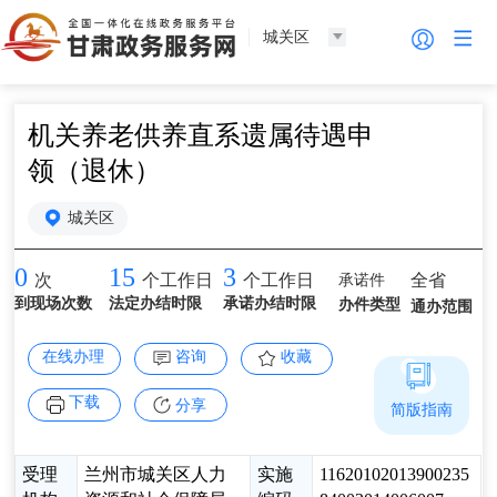
城关区
机关养老供养直系遗属待遇申
领（退休）
城关区
0
15
3
承诺件
全省
次
个工作日
个工作日
到现场次数
法定办结时限
承诺办结时限
办件类型
通办范围
在线办理
咨询
收藏
下载
分享
简版指南
受理
兰州市城关区人力
实施
11620102013900235