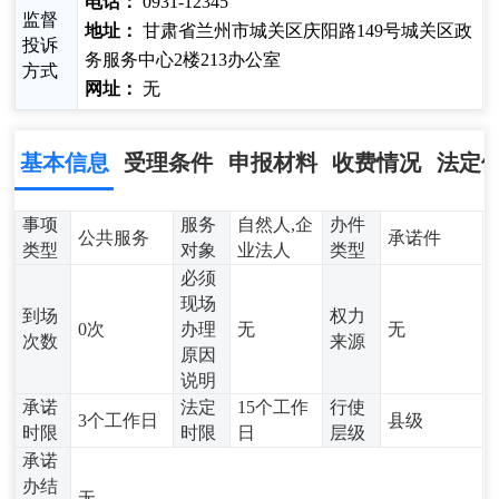
电话：
0931-12345
监督
地址：
甘肃省兰州市城关区庆阳路149号城关区政
投诉
务服务中心2楼213办公室
方式
网址：
无
基本信息
受理条件
申报材料
收费情况
法定
事项
服务
自然人,企
办件
公共服务
承诺件
类型
对象
业法人
类型
必须
现场
到场
权力
0次
办理
无
无
次数
来源
原因
说明
承诺
法定
15个工作
行使
3个工作日
县级
时限
时限
日
层级
承诺
办结
无