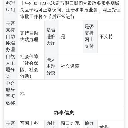
办理
上午9:00–12:00,法定节假日期间甘肃政务服务网城
时间
关区子站可正常访问、注册和申报业务，网上受理
审批工作将在节后正常进行
是否
是否
支持
是否
支持自助
支持
自助
进驻
是
不支持
终端办理
网上
终端
大厅
支付
办理
自然
社会保障
法人
人主
（社会保
主题
社会保障
题分
险、社会
分类
类
救助）
中介
服务
无
事项
名称
办事信息
是否
可网上办
办理
窗口办理,
通办
全县