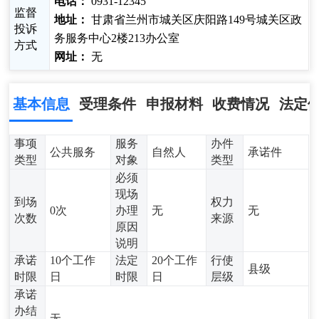
电话：
0931-12345
监督
地址：
甘肃省兰州市城关区庆阳路149号城关区政
投诉
务服务中心2楼213办公室
方式
网址：
无
基本信息
受理条件
申报材料
收费情况
法定
事项
服务
办件
公共服务
自然人
承诺件
类型
对象
类型
必须
现场
到场
权力
0次
办理
无
无
次数
来源
原因
说明
承诺
10个工作
法定
20个工作
行使
县级
时限
日
时限
日
层级
承诺
办结
无