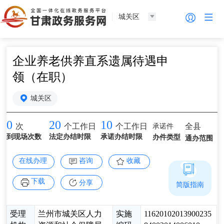
城关区
企业养老供养直系遗属待遇申
领（在职）
城关区
0
20
10
承诺件
全县
次
个工作日
个工作日
到现场次数
法定办结时限
承诺办结时限
办件类型
通办范围
在线办理
咨询
收藏
下载
分享
简版指南
受理
兰州市城关区人力
实施
11620102013900235