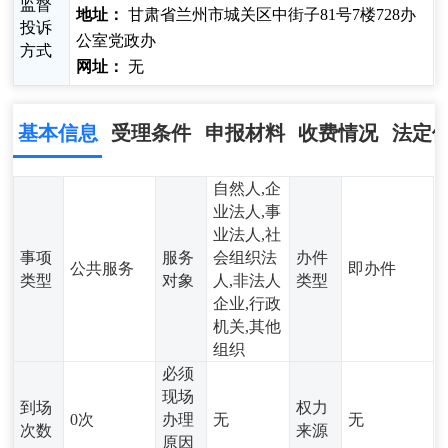
监督
地址：
甘肃省兰州市城关区中街子81号7楼728办
投诉
公室党政办
方式
网址：
无
基本信息
受理条件
申报材料
收费情况
法定
自然人,企
业法人,事
业法人,社
事项
服务
会组织法
办件
公共服务
即办件
类型
对象
人,非法人
类型
企业,行政
机关,其他
组织
必须
现场
到场
权力
0次
办理
无
无
次数
来源
原因