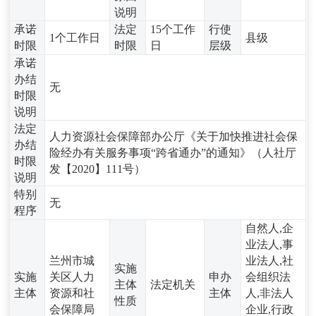
说明
承诺
法定
15个工作
行使
1个工作日
县级
时限
时限
日
层级
承诺
办结
无
时限
说明
法定
人力资源社会保障部办公厅《关于加快推进社会保
办结
险经办有关服务事项“跨省通办”的通知》（人社厅
时限
发【2020】111号）
说明
特别
无
程序
自然人,企
业法人,事
兰州市城
业法人,社
实施
实施
关区人力
申办
会组织法
主体
法定机关
主体
资源和社
主体
人,非法人
性质
会保障局
企业,行政