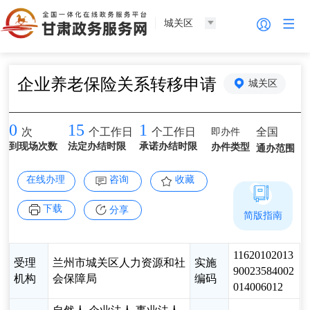
城关区
企业养老保险关系转移申请
城关区
0
15
1
即办件
全国
次
个工作日
个工作日
到现场次数
法定办结时限
承诺办结时限
办件类型
通办范围
在线办理
咨询
收藏
下载
分享
简版指南
11620102013
受理
兰州市城关区人力资源和社
实施
90023584002
机构
会保障局
编码
014006012