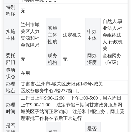
下接续手续：......
特别
无
程序
自然人,事
兰州市城
实施
业法人,社
实施
关区人力
申办
主体
法定机关
会组织法
主体
资源和社
主体
性质
人,行政机
会保障局
关
委托
联办
网办
全程网办
无
无
部门
机构
深度
（Ⅳ级）
事项
在用
状态
办理
甘肃省-兰州市-城关区庆阳路149号-城关
地点
区政务服务中心2楼237窗口。
工作日上午9:00-12:00 ，下午1:00-5:00，周六周日
办理
上午9:00-12:00 ，法定节假日期间甘肃政务服务网
时间
城关区子站可正常访问、注册和申报业务，网上受
理审批工作将在节后正常进行
是否
是否