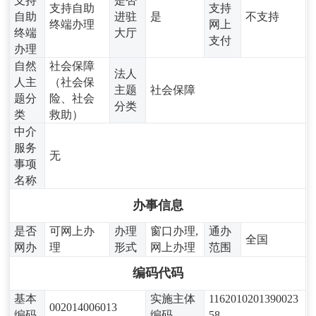
支持
是否
支持自助
支持
自助
进驻
是
不支持
终端办理
网上
终端
大厅
支付
办理
自然
社会保障
法人
人主
（社会保
主题
社会保障
题分
险、社会
分类
类
救助）
中介
服务
无
事项
名称
办事信息
是否
可网上办
办理
窗口办理,
通办
全国
网办
理
形式
网上办理
范围
编码代码
基本
实施主体
1162010201390023
002014006013
编码
编码
58