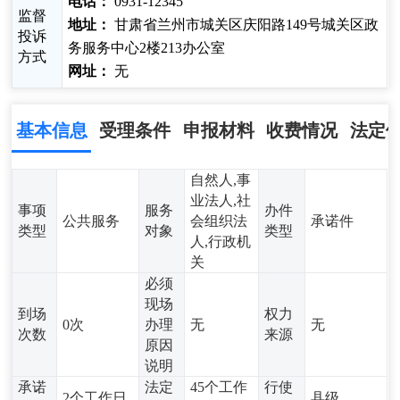
电话：
0931-12345
监督
地址：
甘肃省兰州市城关区庆阳路149号城关区政
投诉
务服务中心2楼213办公室
方式
网址：
无
基本信息
受理条件
申报材料
收费情况
法定
自然人,事
业法人,社
事项
服务
办件
公共服务
会组织法
承诺件
类型
对象
类型
人,行政机
关
必须
现场
到场
权力
0次
办理
无
无
次数
来源
原因
说明
承诺
法定
45个工作
行使
2个工作日
县级