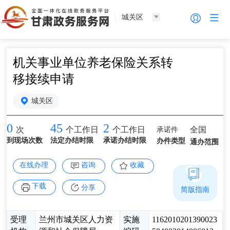
城关区
机关事业单位养老保险关系转
移接续申请
城关区
0
45
2
承诺件
全国
次
个工作日
个工作日
到现场次数
法定办结时限
承诺办结时限
办件类型
通办范围
在线办理
咨询
收藏
下载
分享
简版指南
受理
兰州市城关区人力资
实施
1162010201390023