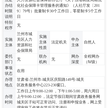
办结
化社会保障卡管理服务的通知》（人社厅发〔201
时限
9〕79号）批量制卡30个工作日，零星制卡5个工作
说明
日
特别
无
程序
兰州市城
实施
实施
关区人力
申办
主体
法定机关
自然人
主体
资源和社
主体
性质
会保障局
委托
联办
网办
全程网办
无
无
部门
机构
深度
（Ⅳ级）
事项
在用
状态
办理
甘肃省-兰州市-城关区庆阳路149号-城关
地点
区政务服务中心223-230窗口。
工作日上午9:00-12:00 ，下午1:00-5:00，周六周日
办理
上午9:00-12:00 ，法定节假日期间甘肃政务服务网
时间
城关区子站可正常访问、注册和申报业务，网上受
理审批工作将在节后正常进行