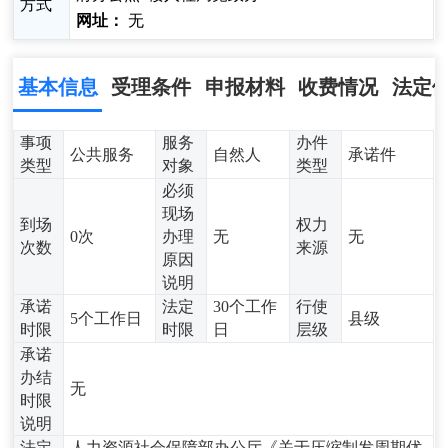
方式
网址：
无
基本信息
受理条件
申报材料
收费情况
法定
事项
服务
办件
公共服务
自然人
承诺件
类型
对象
类型
必须
现场
到场
权力
0次
办理
无
无
次数
来源
原因
说明
承诺
法定
30个工作
行使
5个工作日
县级
时限
时限
日
层级
承诺
办结
无
时限
说明
法定
人力资源社会保障部办公厅《关于压缩制发周期优