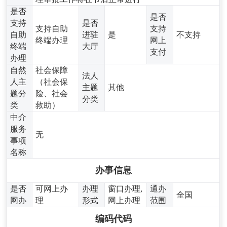
是否
是否
支持
是否
支持自助
支持
自助
进驻
是
不支持
终端办理
网上
终端
大厅
支付
办理
自然
社会保障
法人
人主
（社会保
主题
其他
题分
险、社会
分类
类
救助）
中介
服务
无
事项
名称
办事信息
是否
可网上办
办理
窗口办理,
通办
全国
网办
理
形式
网上办理
范围
编码代码