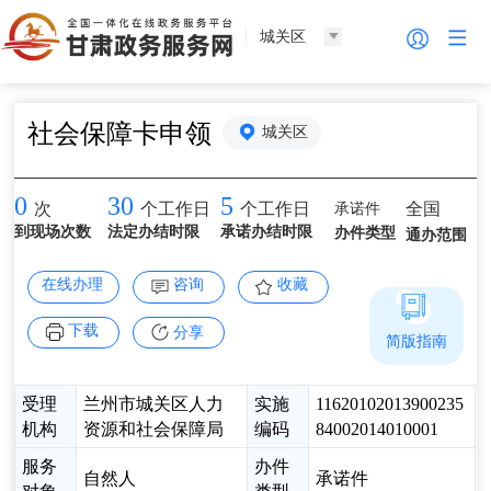
城关区
社会保障卡申领
城关区
0
30
5
承诺件
全国
次
个工作日
个工作日
到现场次数
法定办结时限
承诺办结时限
办件类型
通办范围
在线办理
咨询
收藏
下载
分享
简版指南
受理
兰州市城关区人力
实施
11620102013900235
机构
资源和社会保障局
编码
84002014010001
服务
办件
自然人
承诺件