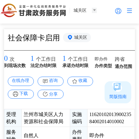
城关区
社会保障卡启用
城关区
0
1
1
即办件
跨省
次
个工作日
个工作日
到现场次数
法定办结时限
承诺办结时限
办件类型
通办范围
在线办理
咨询
收藏
下载
分享
简版指南
受理
兰州市城关区人力
实施
11620102013900235
机构
资源和社会保障局
编码
84002014010002
服务
办件
自然人
即办件