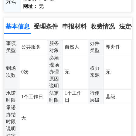
方式
网址：
无
基本信息
受理条件
申报材料
收费情况
法定
事项
服务
办件
公共服务
自然人
即办件
类型
对象
类型
必须
现场
到场
权力
0次
办理
无
无
次数
来源
原因
说明
承诺
法定
1个工作
行使
1个工作日
县级
时限
时限
日
层级
承诺
办结
无
时限
说明
法定