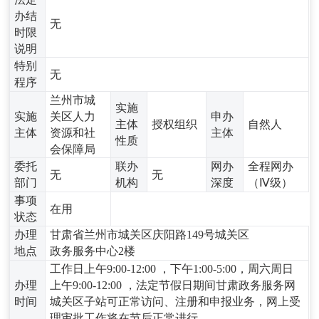
办结
无
时限
说明
特别
无
程序
兰州市城
实施
实施
关区人力
申办
主体
授权组织
自然人
主体
资源和社
主体
性质
会保障局
委托
联办
网办
全程网办
无
无
部门
机构
深度
（Ⅳ级）
事项
在用
状态
办理
甘肃省兰州市城关区庆阳路149号城关区
地点
政务服务中心2楼
工作日上午9:00-12:00 ，下午1:00-5:00，周六周日
办理
上午9:00-12:00 ，法定节假日期间甘肃政务服务网
时间
城关区子站可正常访问、注册和申报业务，网上受
理审批工作将在节后正常进行