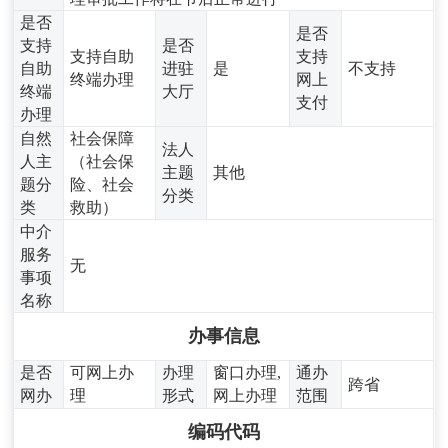
是否
是否
支持
是否
支持自助
支持
自助
进驻
是
不支持
终端办理
网上
终端
大厅
支付
办理
自然
社会保障
法人
人主
（社会保
主题
其他
题分
险、社会
分类
类
救助）
中介
服务
无
事项
名称
办事信息
是否
可网上办
办理
窗口办理,
通办
跨省
网办
理
形式
网上办理
范围
编码代码