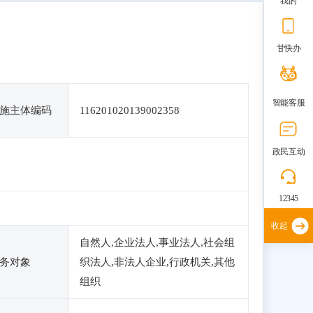
我的
甘快办
智能客服
施主体编码
116201020139002358
政民互动
12345
收起
自然人,企业法人,事业法人,社会组
务对象
织法人,非法人企业,行政机关,其他
组织