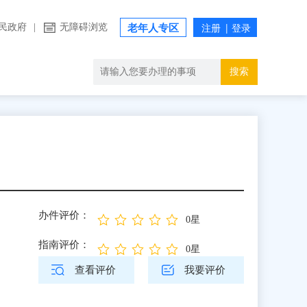
民政府
|
无障碍浏览
老年人专区
搜索
办件评价：
0星
指南评价：
0星
查看评价
我要评价