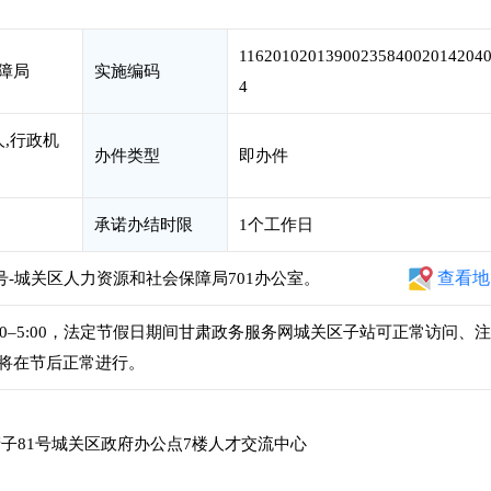
1162010201390023584002014204
障局
实施编码
4
人,行政机
办件类型
即办件
承诺办结时限
1个工作日
查看地
号-城关区人力资源和社会保障局701办公室。
午1:00–5:00，法定节假日期间甘肃政务服务网城关区子站可正常访问、
将在节后正常进行。
子81号城关区政府办公点7楼人才交流中心