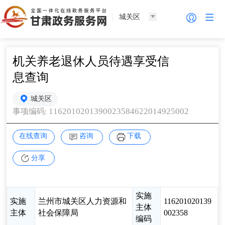
城关区
机关养老退休人员待遇享受信
息查询
城关区
1162010201390023584622014925002
事项编码
:
在线查询
咨询
下载
分享
实施
实施
兰州市城关区人力资源和
116201020139
主体
主体
社会保障局
002358
编码