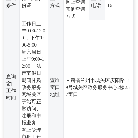
网上查询,
条件
份证
方式
电话
16
其他查询
方式
工作日上
午9:00-12:0
0 ，下午1:
00-5:00，
周六周日
上午9:00-1
2:00 ，法
定节假日
查询
期间甘肃
查询
甘肃省兰州市城关区庆阳路14
窗口
政务服务
窗口
9号城关区政务服务中心2楼23
工作
网城关区
地址
7窗口
时间
子站可正
常访问、
注册和申
报业务，
网上受理
审批工作