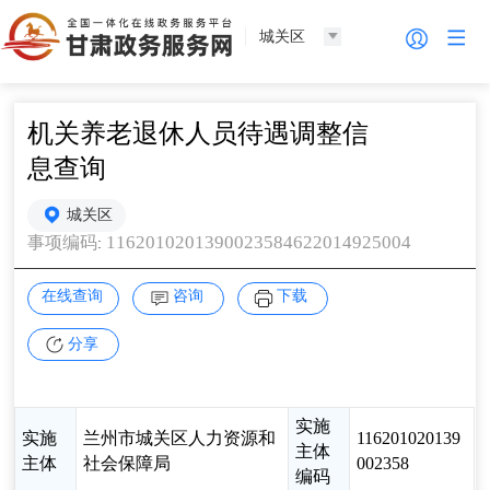
城关区
机关养老退休人员待遇调整信
息查询
城关区
1162010201390023584622014925004
事项编码
:
在线查询
咨询
下载
分享
实施
实施
兰州市城关区人力资源和
116201020139
主体
主体
社会保障局
002358
编码