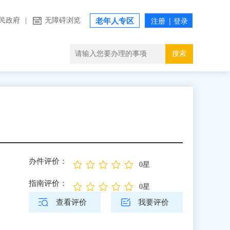
民政府
|
无障碍浏览
老年人专区
搜索
办件评价：
0星
指南评价：
0星
查看评价
我要评价