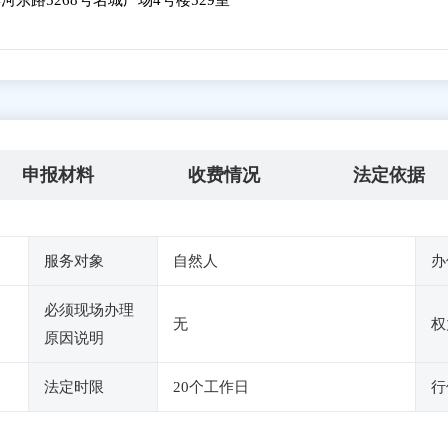
东路5268号名城广场4号楼529室
申报材料
收费情况
法定依据
服务对象
自然人
办
必须现场办理
无
权
原因说明
法定时限
20个工作日
行