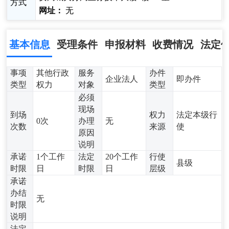
方式
网址：
无
基本信息
受理条件
申报材料
收费情况
法定
事项
其他行政
服务
办件
企业法人
即办件
类型
权力
对象
类型
必须
现场
到场
权力
法定本级行
0次
办理
无
次数
来源
使
原因
说明
承诺
1个工作
法定
20个工作
行使
县级
时限
日
时限
日
层级
承诺
办结
无
时限
说明
法定