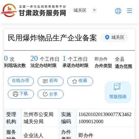
城关区
民用爆炸物品生产企业备案
城关区
0
20
1
即办件
全县
次
个工作日
个工作日
到现场次数
法定办结时限
承诺办结时限
办件类型
通办范围
在线办理
咨询
收藏
下载
分享
简版指南
受理
兰州市公安局
实施
1162010201390077X3462
机构
城关分局
编码
1009012000
服务
办件
企业法人
即办件