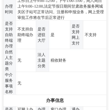
工作日上午9:00–12:00，下午1:00–5:00，周六周日
办理
上午9:00–12:00,法定节假日期间甘肃政务服务网城
时间
关区子站可正常访问、注册和申报业务，网上受理
审批工作将在节后正常进行
是否
是否
支持
不支持自
是否
支持
自助
助终端办
进驻
是
不支持
网上
终端
理
大厅
支付
办理
自然
法人
人主
无
主题
税收财务
题分
分类
类
中介
服务
无
事项
名称
办事信息
是否
可网上办
办理
窗口办理,
通办