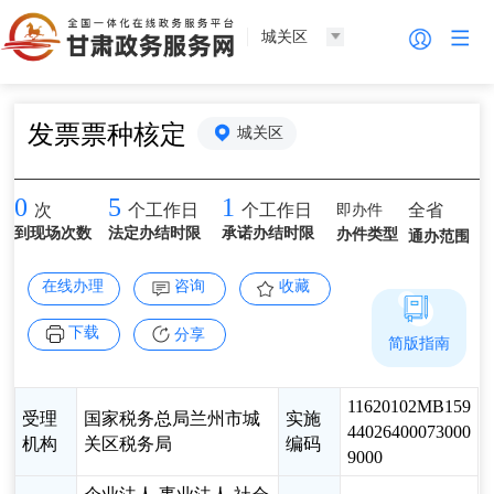
城关区
发票票种核定
城关区
0
5
1
即办件
全省
次
个工作日
个工作日
到现场次数
法定办结时限
承诺办结时限
办件类型
通办范围
在线办理
咨询
收藏
下载
分享
简版指南
11620102MB159
受理
国家税务总局兰州市城
实施
44026400073000
机构
关区税务局
编码
9000