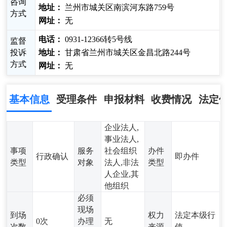
咨询
地址：
兰州市城关区南滨河东路759号
方式
网址：
无
电话：
0931-12366转5号线
监督
投诉
地址：
甘肃省兰州市城关区金昌北路244号
方式
网址：
无
基本信息
受理条件
申报材料
收费情况
法定
企业法人,
事业法人,
事项
服务
社会组织
办件
行政确认
即办件
类型
对象
法人,非法
类型
人企业,其
他组织
必须
现场
到场
权力
法定本级行
0次
办理
无
次数
来源
使