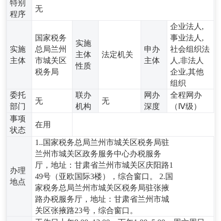
特别
无
程序
企业法人,
国家税务
事业法人,
实施
实施
总局兰州
申办
社会组织法
主体
法定机关
主体
市城关区
主体
人,非法人
性质
税务局
企业,其他
组织
委托
联办
网办
全程网办
无
无
部门
机构
深度
（Ⅳ级）
事项
在用
状态
1..国家税务总局兰州市城关区税务局驻
兰州市城关区政务服务中心办税服务
厅，地址：甘肃省兰州市城关区庆阳路1
办理
49号（亚欧国际3楼），综合窗口。 2.国
地点
家税务总局兰州市城关区税务局驻张掖
路办税服务厅，地址：甘肃省兰州市城
关区张掖路23号，综合窗口。