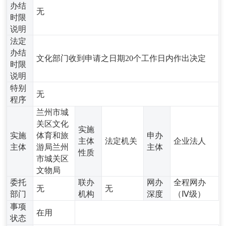
办结
无
时限
说明
法定
办结
文化部门收到申请之日期20个工作日内作出决定
时限
说明
特别
无
程序
兰州市城
关区文化
实施
实施
体育和旅
申办
主体
法定机关
企业法人
主体
游局兰州
主体
性质
市城关区
文物局
委托
联办
网办
全程网办
无
无
部门
机构
深度
（Ⅳ级）
事项
在用
状态