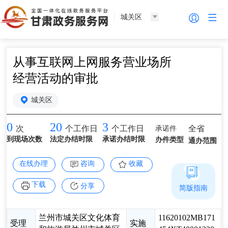
城关区
从事互联网上网服务营业场所
经营活动的审批
城关区
0
20
3
承诺件
全省
次
个工作日
个工作日
到现场次数
法定办结时限
承诺办结时限
办件类型
通办范围
在线办理
咨询
收藏
下载
分享
简版指南
兰州市城关区文化体育
11620102MB171
受理
实施