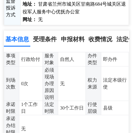
监督
地址：
甘肃省兰州市城关区甘南路684号城关区退
投诉
役军人服务中心优抚办公室
方式
网址：
无
基本信息
受理条件
申报材料
收费情况
法定
事项
服务
办件
行政给付
自然人
即办件
类型
对象
类型
必须
现场
到场
权力
法定本级行
0次
办理
无
次数
来源
使
原因
说明
承诺
1个工作
法定
行使
30个工作日
县级
时限
日
时限
层级
承诺
办结
无
时限