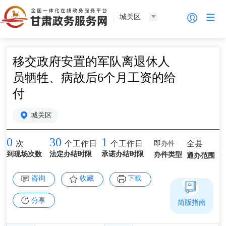
城关区
移交政府安置的军队离退休人
员牺牲、病故后6个月工资的给
付
城关区
0
30
1
即办件
全县
次
个工作日
个工作日
到现场次数
法定办结时限
承诺办结时限
办件类型
通办范围
咨询
收藏
下载
分享
简版指南