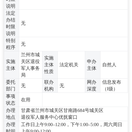
说明
法定
办结
无
时限
说明
特别
无
程序
兰州市城
实施
实施
关区退役
申办
主体
法定机关
自然人
主体
军人事务
主体
性质
局
委托
联办
网办
信息发布
无
无
部门
机构
深度
（Ⅰ级）
事项
在用
状态
办理
甘肃省兰州市城关区甘南路684号城关区
地点
退役军人服务中心优抚窗口
办理
工作日上午9:00–12:00，下午1:00–5:00，周六周日
时间
上午9:00-12:00