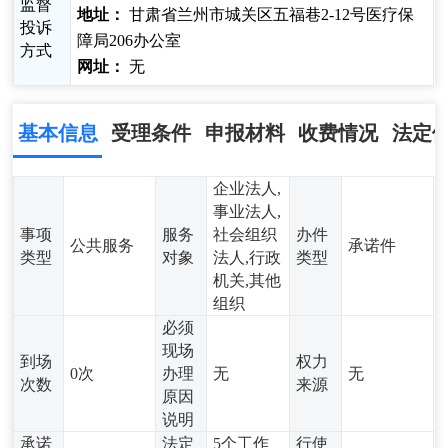
监督
地址：
甘肃省兰州市城关区五福巷2-12号医疗保
投诉
障局206办公室
方式
网址：
无
基本信息
受理条件
申报材料
收费情况
法定
企业法人,
事业法人,
事项
服务
社会组织
办件
公共服务
承诺件
类型
对象
法人,行政
类型
机关,其他
组织
必须
现场
到场
权力
0次
办理
无
无
次数
来源
原因
说明
承诺
法定
5个工作
行使