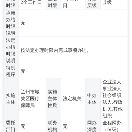
2个工作日
县级
时限
时限
日
层级
承诺
办结
无
时限
说明
法定
办结
按法定办理时限内完成事项办理。
时限
说明
特别
无
程序
企业法人,
事业法人,
兰州市城
实施
实施
申办
社会组织
关区医疗
主体
法定机关
主体
主体
法人,行政
保障局
性质
机关,其他
组织
委托
联办
网办
全程网办
无
无
部门
机构
深度
（Ⅳ级）