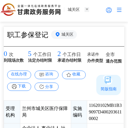
城关区
职工参保登记
城关区
0
5
2
承诺件
全市
次
个工作日
个工作日
到现场次数
法定办结时限
承诺办结时限
办件类型
通办范围
在线办理
咨询
收藏
下载
分享
简版指南
11620102MB1B3
受理
兰州市城关区医疗保障
实施
9097D400203611
机构
局
编码
0002