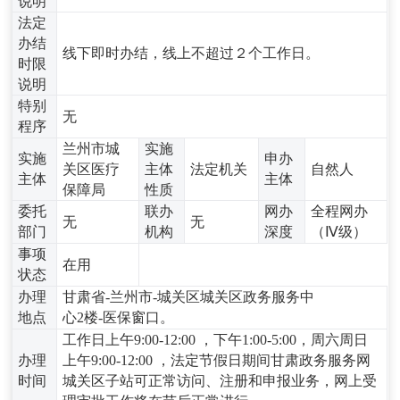
说明
法定
办结
线下即时办结，线上不超过２个工作日。
时限
说明
特别
无
程序
兰州市城
实施
实施
申办
关区医疗
主体
法定机关
自然人
主体
主体
保障局
性质
委托
联办
网办
全程网办
无
无
部门
机构
深度
（Ⅳ级）
事项
在用
状态
办理
甘肃省-兰州市-城关区城关区政务服务中
地点
心2楼-医保窗口。
工作日上午9:00-12:00 ，下午1:00-5:00，周六周日
办理
上午9:00-12:00 ，法定节假日期间甘肃政务服务网
时间
城关区子站可正常访问、注册和申报业务，网上受