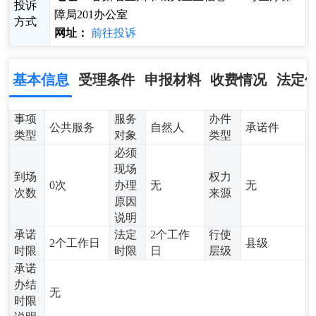
投诉
障局201办公室
方式
网址：
前往投诉
基本信息
受理条件
申报材料
收费情况
法定
事项
服务
办件
公共服务
自然人
承诺件
类型
对象
类型
必须
现场
到场
权力
0次
办理
无
无
次数
来源
原因
说明
承诺
法定
2个工作
行使
2个工作日
县级
时限
时限
日
层级
承诺
办结
无
时限