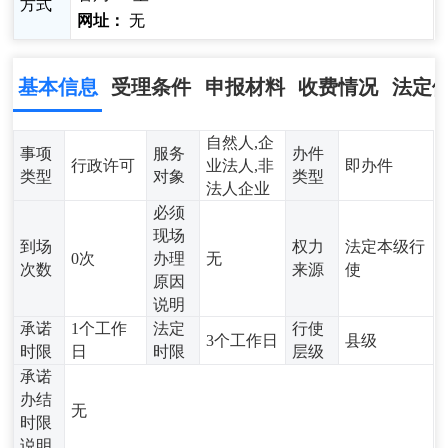
方式
网址：
无
基本信息
受理条件
申报材料
收费情况
法定
自然人,企
事项
服务
办件
行政许可
业法人,非
即办件
类型
对象
类型
法人企业
必须
现场
到场
权力
法定本级行
0次
办理
无
次数
来源
使
原因
说明
承诺
1个工作
法定
行使
3个工作日
县级
时限
日
时限
层级
承诺
办结
无
时限
说明