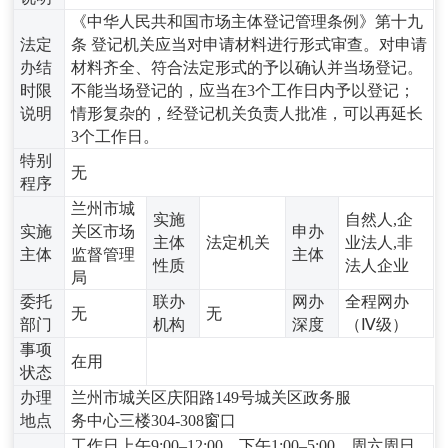
《中华人民共和国市场主体登记管理条例》第十九
法定
条 登记机关应当对申请材料进行形式审查。对申请
办结
材料齐全、符合法定形式的予以确认并当场登记。
时限
不能当场登记的，应当在3个工作日内予以登记；
说明
情形复杂的，经登记机关负责人批准，可以再延长
3个工作日。
特别
无
程序
兰州市城
实施
自然人,企
实施
关区市场
申办
主体
法定机关
业法人,非
主体
监督管理
主体
性质
法人企业
局
委托
联办
网办
全程网办
无
无
部门
机构
深度
（Ⅳ级）
事项
在用
状态
办理
兰州市城关区庆阳路149号城关区政务服
地点
务中心三楼304-308窗口
工作日上午9:00–12:00，下午1:00–5:00，周六周日