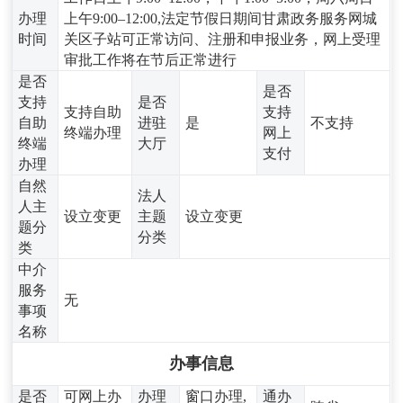
办理
上午9:00–12:00,法定节假日期间甘肃政务服务网城
时间
关区子站可正常访问、注册和申报业务，网上受理
审批工作将在节后正常进行
是否
是否
支持
是否
支持自助
支持
自助
进驻
是
不支持
终端办理
网上
终端
大厅
支付
办理
自然
法人
人主
设立变更
主题
设立变更
题分
分类
类
中介
服务
无
事项
名称
办事信息
是否
可网上办
办理
窗口办理,
通办