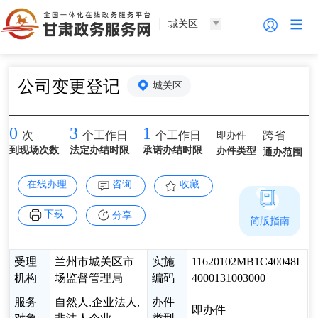
城关区
公司变更登记
城关区
0
3
1
即办件
跨省
次
个工作日
个工作日
到现场次数
法定办结时限
承诺办结时限
办件类型
通办范围
在线办理
咨询
收藏
下载
分享
简版指南
受理
兰州市城关区市
实施
11620102MB1C40048L
机构
场监督管理局
编码
4000131003000
服务
自然人,企业法人,
办件
即办件