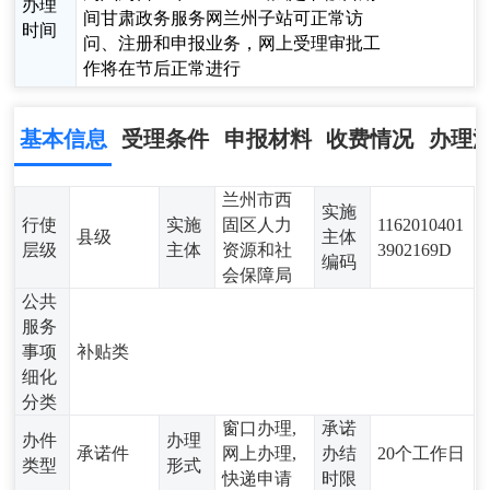
办理
间甘肃政务服务网兰州子站可正常访
时间
问、注册和申报业务，网上受理审批工
作将在节后正常进行
基本信息
受理条件
申报材料
收费情况
办理
兰州市西
实施
行使
实施
固区人力
1162010401
县级
主体
层级
主体
资源和社
3902169D
编码
会保障局
公共
服务
事项
补贴类
细化
分类
窗口办理,
承诺
办件
办理
承诺件
网上办理,
办结
20个工作日
类型
形式
快递申请
时限