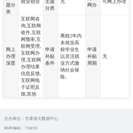
就业创业
主题
无
可网上办理
题分
网办
分类
类
互联网咨
询,互联网
收件,互联
离校2年内
网预审,互
未就业高
联网受理,
网上
申请
校毕业生
申请
互联网办
办理
补贴
以灵活就
补贴
无
理,互联网
深度
条件
业方式缴
周期
办理结果
纳社会保
信息反馈,
险。
互联网电
子证照反
馈,其他
主办单位：甘肃省大数据中心
邮政编码：730030