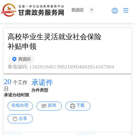
西固区
高校毕业生灵活就业社会保险
补贴申领
西固区
11620104013902169D4002014107004
事项编码
:
20
承诺件
个工作
日
办件类型
承诺办结时限
在线办理
咨询
下载
分享