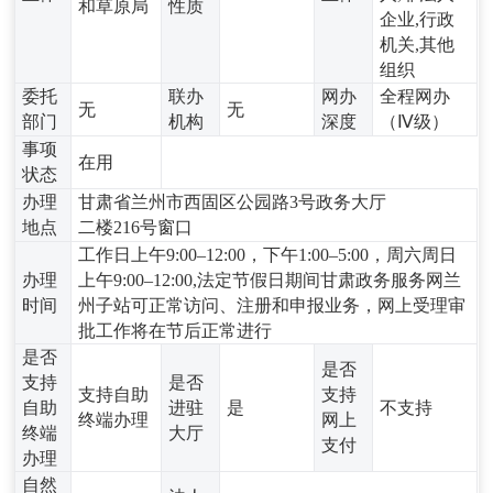
和草原局
性质
企业,行政
机关,其他
组织
委托
联办
网办
全程网办
无
无
部门
机构
深度
（Ⅳ级）
事项
在用
状态
办理
甘肃省兰州市西固区公园路3号政务大厅
地点
二楼216号窗口
工作日上午9:00–12:00，下午1:00–5:00，周六周日
办理
上午9:00–12:00,法定节假日期间甘肃政务服务网兰
时间
州子站可正常访问、注册和申报业务，网上受理审
批工作将在节后正常进行
是否
是否
支持
是否
支持自助
支持
自助
进驻
是
不支持
终端办理
网上
终端
大厅
支付
办理
自然