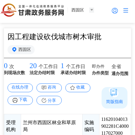
西固区
因工程建设砍伐城市树木审批
西固区
0
20
1
即办件
全省
次
个工作日
个工作日
到现场次数
法定办结时限
承诺办结时限
办件类型
通办范围
在线办理
咨询
收藏
下载
分享
简版指南
11620104013
受理
兰州市西固区林业和草原
实施
902281C4000
机构
局
编码
117027000