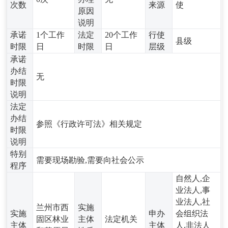
次数
来源
使
原因
说明
承诺
1个工作
法定
20个工作
行使
县级
时限
日
时限
日
层级
承诺
办结
无
时限
说明
法定
办结
参照《行政许可法》相关规定
时限
说明
特别
需要现场勘验,需要向社会公示
程序
自然人,企
业法人,事
业法人,社
兰州市西
实施
实施
申办
会组织法
固区林业
主体
法定机关
主体
主体
人,非法人