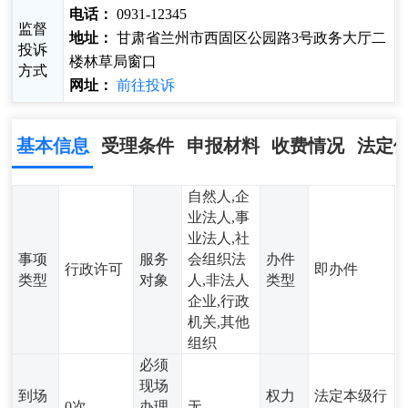
电话：
0931-12345
监督
地址：
甘肃省兰州市西固区公园路3号政务大厅二
投诉
楼林草局窗口
方式
网址：
前往投诉
基本信息
受理条件
申报材料
收费情况
法定
自然人,企
业法人,事
业法人,社
事项
服务
会组织法
办件
行政许可
即办件
类型
对象
人,非法人
类型
企业,行政
机关,其他
组织
必须
现场
到场
权力
法定本级行
0次
办理
无