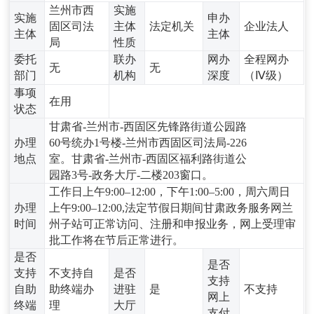
兰州市西
实施
实施
申办
固区司法
主体
法定机关
企业法人
主体
主体
局
性质
委托
联办
网办
全程网办
无
无
部门
机构
深度
（Ⅳ级）
事项
在用
状态
甘肃省-兰州市-西固区先锋路街道公园路
办理
60号统办1号楼-兰州市西固区司法局-226
地点
室。甘肃省-兰州市-西固区福利路街道公
园路3号-政务大厅-二楼203窗口。
工作日上午9:00–12:00，下午1:00–5:00，周六周日
办理
上午9:00–12:00,法定节假日期间甘肃政务服务网兰
时间
州子站可正常访问、注册和申报业务，网上受理审
批工作将在节后正常进行。
是否
是否
支持
不支持自
是否
支持
自助
助终端办
进驻
是
不支持
网上
终端
理
大厅
支付