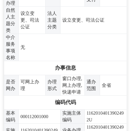
办理
自然
设立变
法人
人主
更、司法
主题
设立变更、司法公证
题分
公证
分类
类
中介
服务
无
事项
名称
办事信息
窗口办理,
是否
可网上办
办理
通办
网上办理,
全省
网办
理
形式
范围
快递申请
编码代码
基本
实施主体
1162010401390249
000112001000
编码
编码
2U
1162010401390249
实施
1162010401390249
业务办理