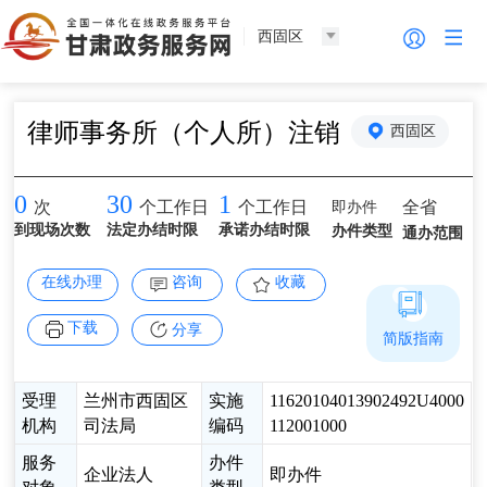
西固区
律师事务所（个人所）注销
西固区
0
30
1
即办件
全省
次
个工作日
个工作日
到现场次数
法定办结时限
承诺办结时限
办件类型
通办范围
在线办理
咨询
收藏
下载
分享
简版指南
受理
兰州市西固区
实施
11620104013902492U4000
机构
司法局
编码
112001000
服务
办件
企业法人
即办件