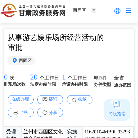
西固区
从事游艺娱乐场所经营活动的
审批
西固区
0
20
1
即办件
全省
次
个工作日
个工作日
到现场次数
法定办结时限
承诺办结时限
办件类型
通办范围
在线办理
咨询
收藏
下载
分享
简版指南
受理
兰州市西固区文化
实施
11620104MB0U93793