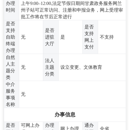
办理
上午9:00–12:00,法定节假日期间甘肃政务服务网兰
时间
州子站可正常访问、注册和申报业务，网上受理审
批工作将在节后正常进行
是否
是否
支持
是否
支持
自助
无
进驻
是
不支持
网上
终端
大厅
支付
办理
自然
法人
人主
无
主题
设立变更、文体教育
题分
分类
类
中介
服务
无
事项
名称
办事信息
是否
可网上办
办理
通办
网上办理
全省