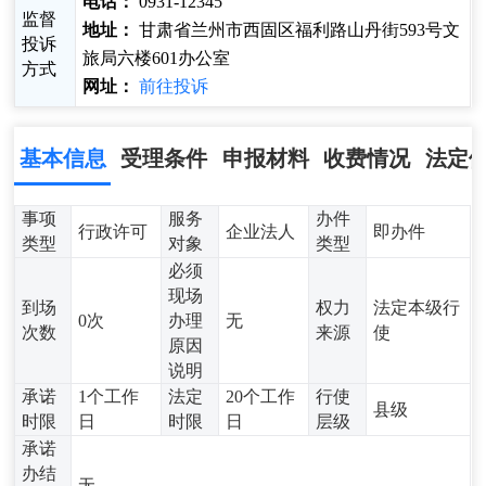
电话：
0931-12345
监督
地址：
甘肃省兰州市西固区福利路山丹街593号文
投诉
旅局六楼601办公室
方式
网址：
前往投诉
基本信息
受理条件
申报材料
收费情况
法定
事项
服务
办件
行政许可
企业法人
即办件
类型
对象
类型
必须
现场
到场
权力
法定本级行
0次
办理
无
次数
来源
使
原因
说明
承诺
1个工作
法定
20个工作
行使
县级
时限
日
时限
日
层级
承诺
办结
无