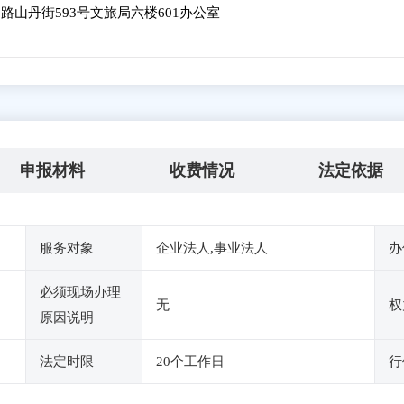
山丹街593号文旅局六楼601办公室
申报材料
收费情况
法定依据
服务对象
企业法人,事业法人
办
必须现场办理
无
权
原因说明
法定时限
20个工作日
行