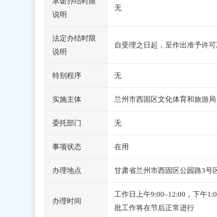
承诺办结时限
无
说明
法定办结时限
自受理之日起，至作出准予许可
说明
特别程序
无
实施主体
兰州市西固区文化体育和旅游局
委托部门
无
事项状态
在用
办理地点
甘肃省兰州市西固区公园路3号区
工作日上午9:00–12:00，下
办理时间
批工作将在节后正常进行