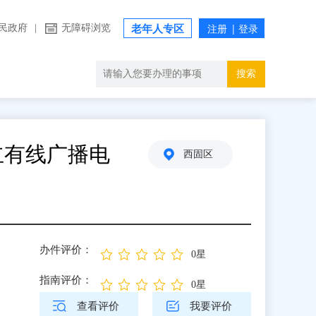
民政府
|
无障碍浏览
老年人专区
搜索
立有线广播电
西固区
办件评价：
0星
指南评价：
0星
查看评价
我要评价