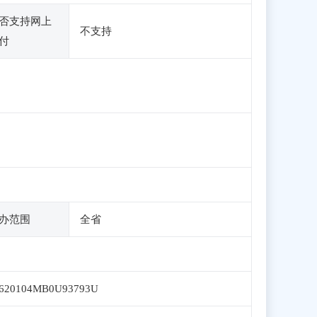
否支持网上
不支持
付
办范围
全省
1620104MB0U93793U