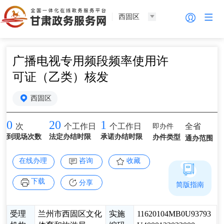
西固区
广播电视专用频段频率使用许
可证（乙类）核发
西固区
0
20
1
即办件
全省
次
个工作日
个工作日
到现场次数
法定办结时限
承诺办结时限
办件类型
通办范围
在线办理
咨询
收藏
下载
分享
简版指南
受理
兰州市西固区文化
实施
11620104MB0U93793