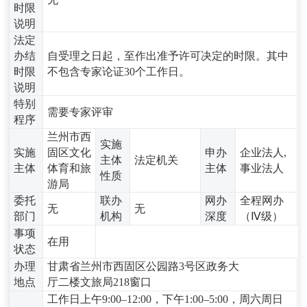
时限
说明
法定
办结
自受理之日起，至作出准予许可决定的时限。其中
时限
不包含专家论证30个工作日。
说明
特别
需要专家评审
程序
兰州市西
实施
实施
固区文化
申办
企业法人,
主体
法定机关
主体
体育和旅
主体
事业法人
性质
游局
委托
联办
网办
全程网办
无
无
部门
机构
深度
（Ⅳ级）
事项
在用
状态
办理
甘肃省兰州市西固区公园路3号区政务大
地点
厅二楼文旅局218窗口
工作日上午9:00–12:00，下午1:00–5:00，周六周日