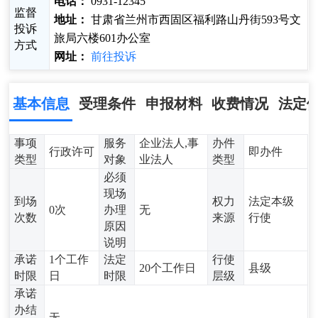
电话：
0931-12345
监督
地址：
甘肃省兰州市西固区福利路山丹街593号文
投诉
旅局六楼601办公室
方式
网址：
前往投诉
基本信息
受理条件
申报材料
收费情况
法定
事项
服务
企业法人,事
办件
行政许可
即办件
类型
对象
业法人
类型
必须
现场
到场
权力
法定本级
0次
办理
无
次数
来源
行使
原因
说明
承诺
1个工作
法定
行使
20个工作日
县级
时限
日
时限
层级
承诺
办结
无