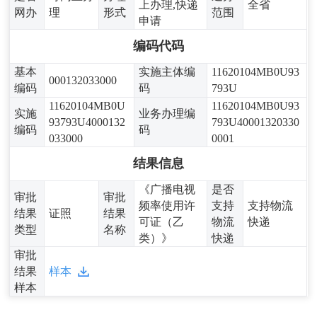
上办理,快递
全省
网办
理
形式
范围
申请
编码代码
基本
实施主体编
11620104MB0U93
000132033000
编码
码
793U
11620104MB0U
11620104MB0U93
实施
业务办理编
93793U4000132
793U40001320330
编码
码
033000
0001
结果信息
《广播电视
是否
审批
审批
频率使用许
支持
支持物流
结果
证照
结果
可证（乙
物流
快递
类型
名称
类）》
快递
审批
结果
样本
样本