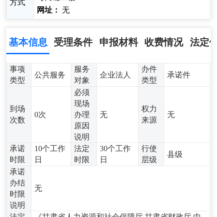
方式
网址：
无
基本信息
受理条件
申报材料
收费情况
法定
事项
服务
办件
公共服务
企业法人
承诺件
类型
对象
类型
必须
现场
到场
权力
0次
办理
无
无
次数
来源
原因
说明
承诺
10个工作
法定
30个工作
行使
县级
时限
日
时限
日
层级
承诺
办结
无
时限
说明
法定
《甘肃省人力资源和社会保障厅 甘肃省财政厅 中