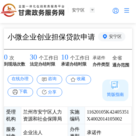
安宁区
小微企业创业担保贷款申请
安宁区
0
30
10
承诺件
全省
次
个工作日
个工作日
到现场次数
法定办结时限
承诺办结时限
办件类型
通办范围
在线办理
咨询
收藏
下载
分享
简版指南
受理
兰州市安宁区人力
实施
11620105K42405351
机构
资源和社会保障局
编码
X4002014105002
服务
办件
企业法人
承诺件