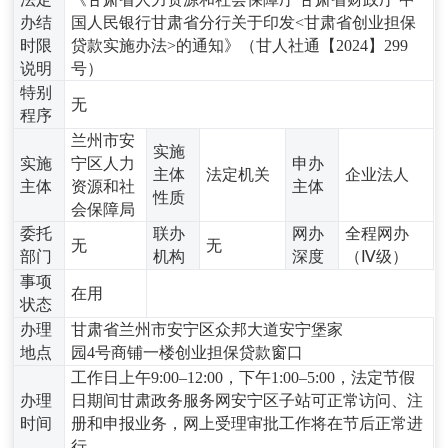
办结
国人民银行甘肃省分行关于印发<甘肃省创业担保
时限
贷款实施办法>的通知》（甘人社通【2024】299
说明
号）
特别
无
程序
兰州市安
实施
实施
宁区人力
申办
主体
法定机关
企业法人
主体
资源和社
主体
性质
会保障局
委托
联办
网办
全程网办
无
无
部门
机构
深度
（Ⅳ级）
事项
在用
状态
办理
甘肃省兰州市安宁区众邦大道安宁堡家
地点
园4号商铺一楼创业担保贷款窗口
工作日上午9:00–12:00，下午1:00–5:00，法定节假
办理
日期间甘肃政务服务网安宁区子站可正常访问、注
时间
册和申报业务，网上受理审批工作将在节后正常进
行