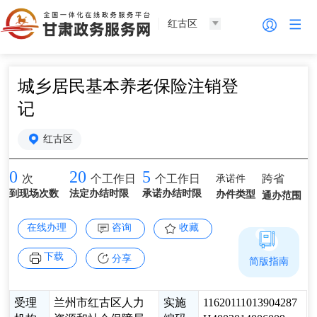
红古区
城乡居民基本养老保险注销登
记
红古区
0
20
5
承诺件
跨省
次
个工作日
个工作日
到现场次数
法定办结时限
承诺办结时限
办件类型
通办范围
在线办理
咨询
收藏
下载
分享
简版指南
受理
兰州市红古区人力
实施
11620111013904287