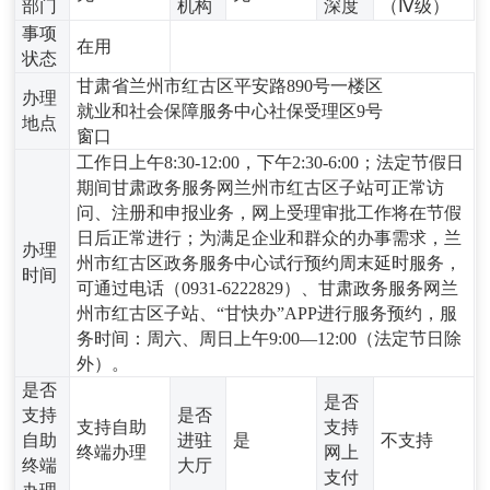
部门
机构
深度
（Ⅳ级）
事项
在用
状态
甘肃省兰州市红古区平安路890号一楼区
办理
就业和社会保障服务中心社保受理区9号
地点
窗口
工作日上午8:30-12:00，下午2:30-6:00；法定节假日
期间甘肃政务服务网兰州市红古区子站可正常访
问、注册和申报业务，网上受理审批工作将在节假
日后正常进行；为满足企业和群众的办事需求，兰
办理
州市红古区政务服务中心试行预约周末延时服务，
时间
可通过电话（0931-6222829）、甘肃政务服务网兰
州市红古区子站、“甘快办”APP进行服务预约，服
务时间：周六、周日上午9:00—12:00（法定节日除
外）。
是否
是否
支持
是否
支持自助
支持
自助
进驻
是
不支持
终端办理
网上
终端
大厅
支付