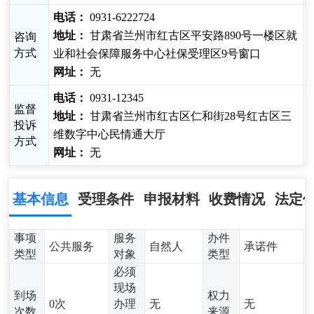
电话：
0931-6222724
地址：
甘肃省兰州市红古区平安路890号一楼区就
咨询
方式
业和社会保障服务中心社保受理区9号窗口
网址：
无
电话：
0931-12345
监督
地址：
甘肃省兰州市红古区仁和街28号红古区三
投诉
维数字中心民情通大厅
方式
网址：
无
基本信息
受理条件
申报材料
收费情况
法定
事项
服务
办件
公共服务
自然人
承诺件
类型
对象
类型
必须
现场
到场
权力
0次
办理
无
无
次数
来源