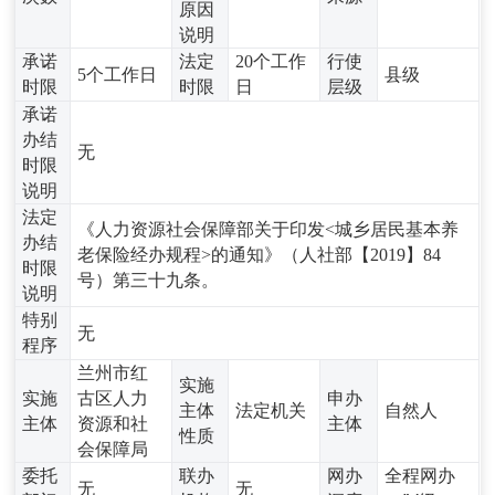
原因
说明
承诺
法定
20个工作
行使
5个工作日
县级
时限
时限
日
层级
承诺
办结
无
时限
说明
法定
《人力资源社会保障部关于印发<城乡居民基本养
办结
老保险经办规程>的通知》（人社部【2019】84
时限
号）第三十九条。
说明
特别
无
程序
兰州市红
实施
实施
古区人力
申办
主体
法定机关
自然人
主体
资源和社
主体
性质
会保障局
委托
联办
网办
全程网办
无
无