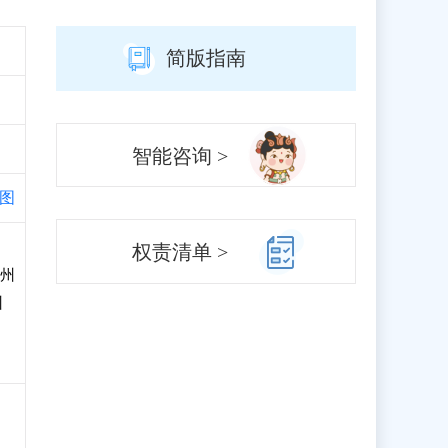
简版指南
智能咨询 >
图
权责清单 >
州
州