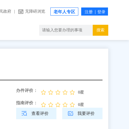
民政府
|
无障碍浏览
老年人专区
搜索
办件评价：
0星
指南评价：
0星
查看评价
我要评价