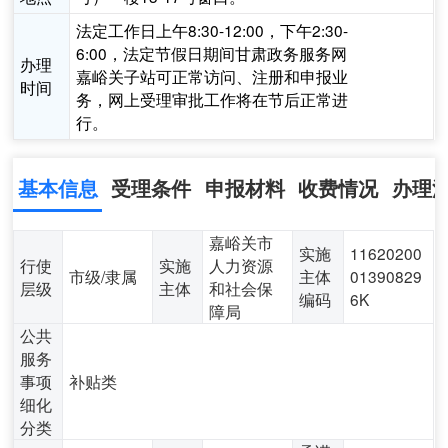
法定工作日上午8:30-12:00，下午2:30-
6:00，法定节假日期间甘肃政务服务网
办理
嘉峪关子站可正常访问、注册和申报业
时间
务，网上受理审批工作将在节后正常进
行。
基本信息
受理条件
申报材料
收费情况
办理
嘉峪关市
实施
11620200
行使
实施
人力资源
市级/隶属
主体
01390829
层级
主体
和社会保
编码
6K
障局
公共
服务
事项
补贴类
细化
分类