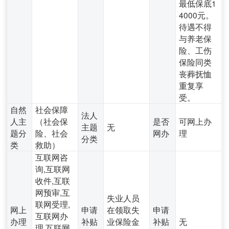
最低保底1
4000元。
待遇不得
与养老保
险、工伤
保险同类
丧葬抚恤
重复享
受。
自然
社会保障
法人
人主
（社会保
是否
可网上办
主题
无
题分
险、社会
网办
理
分类
类
救助）
互联网咨
询,互联网
收件,互联
网预审,互
失业人员
联网受理,
网上
申请
在领取失
申请
互联网办
办理
补贴
业保险金
补贴
无
理,互联网