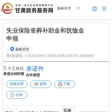
嘉峪关市
失业保险丧葬补助金和抚恤金
申领
嘉峪关市
:
11620200013908296K3002014008002
事项编码
5
承诺件
个工作日
承诺办结时限
办件类型
在线办理
咨询
下载
分享
实施