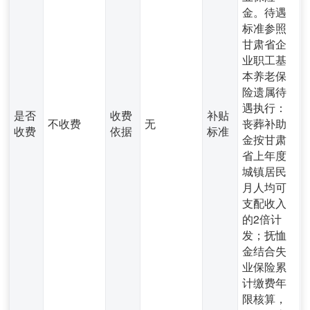
金。待遇
标准参照
甘肃省企
业职工基
本养老保
险遗属待
遇执行：
是否
收费
补贴
不收费
无
丧葬补助
收费
依据
标准
金按甘肃
省上年度
城镇居民
月人均可
支配收入
的2倍计
发；抚恤
金结合失
业保险累
计缴费年
限核算，