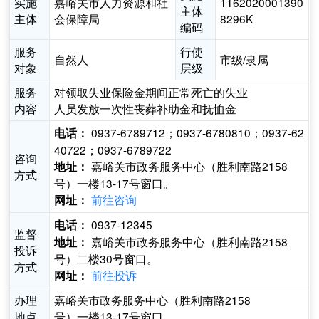
实施
嘉峪关市人力资源和社
1162020001390
主体
主体
会保障局
8296K
编码
服务
行使
自然人
市级/隶属
对象
层级
服务
对领取失业保险金期间正常死亡的失业
内容
人员发放一次性丧葬补助金和抚恤金
0937-6789712；0937-6780810；0937-62
电话：
40722；0937-6789722
咨询
嘉峪关市政务服务中心（胜利南路2158
地址：
方式
号）一楼13-17号窗口。
前往咨询
网址：
0937-12345
电话：
监督
嘉峪关市政务服务中心（胜利南路2158
地址：
投诉
号）二楼30号窗口。
方式
前往投诉
网址：
办理
嘉峪关市政务服务中心（胜利南路2158
地点
号）一楼13-17号窗口。