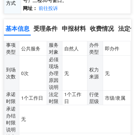
号）二楼30号窗口。
方式
前往投诉
网址：
基本信息
受理条件
申报材料
收费情况
法定
事项
服务
办件
公共服务
自然人
即办件
类型
对象
类型
必须
现场
到场
权力
0次
办理
无
无
次数
来源
原因
说明
承诺
法定
1个工作
行使
1个工作日
市级/隶属
时限
时限
日
层级
承诺
办结
无
时限
说明