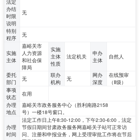
法定
办结
无
时限
说明
特别
无
程序
嘉峪关市
实施
实施
人力资源
申办
主体
法定机关
自然人
主体
和社会保
主体
性质
障局
委托
联办
网办
在线预审
无
无
部门
机构
深度
（Ⅱ级）
事项
在用
状态
办理
嘉峪关市政务服务中心（胜利南路2158
地点
号）一楼18号窗口。
法定工作日上午8:30-12:00，下午2:30-6:00，法定
办理
节假日期间甘肃政务服务网嘉峪关子站可正常访
时间
问、注册和申报业务，网上受理审批工作将在节后