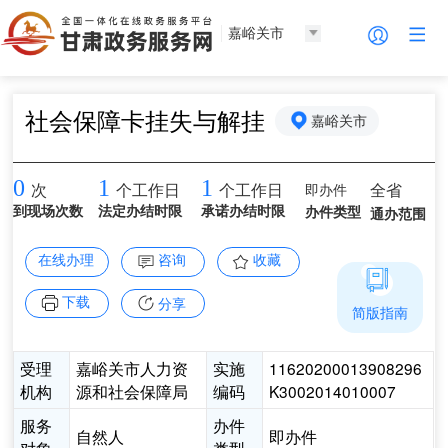
嘉峪关市
社会保障卡挂失与解挂
嘉峪关市
0
1
1
即办件
全省
次
个工作日
个工作日
到现场次数
法定办结时限
承诺办结时限
办件类型
通办范围
在线办理
咨询
收藏
下载
分享
简版指南
受理
嘉峪关市人力资
实施
11620200013908296
机构
源和社会保障局
编码
K3002014010007
服务
办件
自然人
即办件