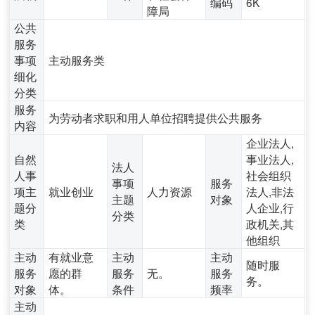
编码
6K
障局
公共
服务
事项
主动服务类
细化
分类
服务
为劳动者求职和用人单位招聘提供公共服务
内容
企业法人,
自然
事业法人,
法人
人事
社会组织
事项
服务
项主
就业创业
人力资源
法人,非法
主题
对象
题分
人企业,行
分类
类
政机关,其
他组织
主动
有就业意
主动
主动
随时服
服务
愿的群
服务
无。
服务
务。
对象
体。
条件
频率
主动