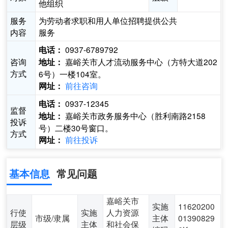
他组织
服务
为劳动者求职和用人单位招聘提供公共
内容
服务
0937-6789792
电话：
咨询
嘉峪关市人才流动服务中心（方特大道202
地址：
方式
6号）一楼104室。
前往咨询
网址：
0937-12345
电话：
监督
嘉峪关市政务服务中心（胜利南路2158
地址：
投诉
号）二楼30号窗口。
方式
前往投诉
网址：
基本信息
常见问题
嘉峪关市
实施
11620200
行使
实施
人力资源
市级/隶属
主体
01390829
层级
主体
和社会保