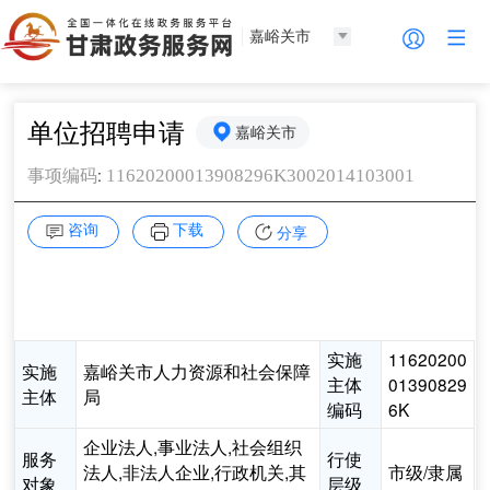
嘉峪关市
单位招聘申请
嘉峪关市
:
11620200013908296K3002014103001
事项编码
咨询
下载
分享
实施
11620200
实施
嘉峪关市人力资源和社会保障
主体
01390829
主体
局
编码
6K
企业法人,事业法人,社会组织
服务
行使
法人,非法人企业,行政机关,其
市级/隶属
对象
层级