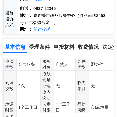
0937-12345
电话：
监督
嘉峪关市政务服务中心（胜利南路2158
地址：
投诉
号）二楼30号窗口。
方式
前往投诉
网址：
基本信息
受理条件
申报材料
收费情况
法定
事项
服务
办件
公共服务
自然人
即办件
类型
对象
类型
必须
现场
到场
权力
0次
办理
无
无
次数
来源
原因
说明
承诺
法定
1个工作
行使
1个工作日
市级/隶属
时限
时限
日
层级
承诺