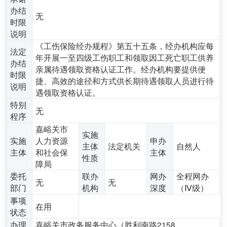
办结
无
时限
说明
《工伤保险经办规程》第五十五条，经办机构应每
法定
年开展一至四级工伤职工和领取因工死亡职工供养
办结
亲属待遇领取资格认证工作。经办机构要提供便
时限
捷、高效的途径和方式供长期待遇领取人员进行待
说明
遇领取资格认证。
特别
无
程序
嘉峪关市
实施
实施
人力资源
申办
主体
法定机关
自然人
主体
和社会保
主体
性质
障局
委托
联办
网办
全程网办
无
无
部门
机构
深度
（Ⅳ级）
事项
在用
状态
办理
嘉峪关市政务服务中心（胜利南路2158