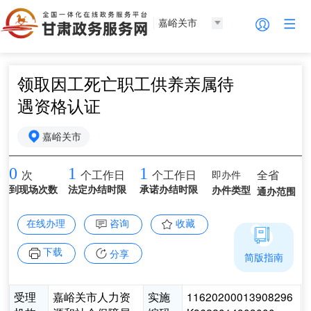
嘉峪关市
领取因工死亡职工供养亲属待
遇资格认证
嘉峪关市
0
1
1
即办件
全省
次
个工作日
个工作日
到现场次数
法定办结时限
承诺办结时限
办件类型
通办范围
在线办理
咨询
收藏
下载
分享
简版指南
受理
嘉峪关市人力资
实施
11620200013908296